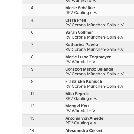
RV Würmtal e.V.
4
Marie Schälkle
RFV Gauting e.V.
4
Clara Prell
RV Corona München-Solln e.V.
6
Sarah Vollmer
RV Corona München-Solln e.V.
7
Katharina Pawlu
RV Corona München-Solln e.V.
8
Marie Luise Tegtmeyer
RV Würmtal e.V.
9
Corazon Munoz Balanda
RV Corona München-Solln e.V.
9
Franziska Kunisch
RV Corona München-Solln e.V.
11
Mila Seyrek
RFV Gauting e.V.
12
Mengxi Kou
RV Würmtal e.V.
13
Antonia von Amede
RFV Gauting e.V.
14
Alessandra Ceroni