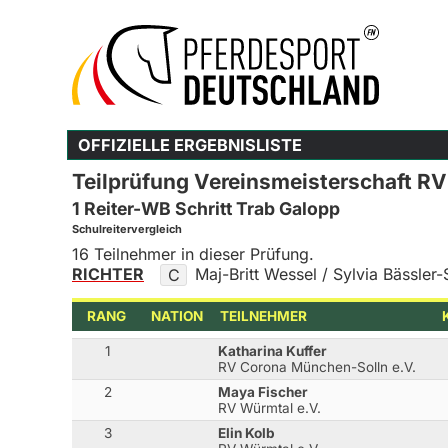
OFFIZIELLE ERGEBNISLISTE
Teilprüfung Vereinsmeisterschaft RV
1 Reiter-WB Schritt Trab Galopp
Schulreitervergleich
16 Teilnehmer in dieser Prüfung.
RICHTER
Maj-Britt Wessel / Sylvia Bässler-
C
RANG
NATION
TEILNEHMER
1
Katharina Kuffer
RV Corona München-Solln e.V.
2
Maya Fischer
RV Würmtal e.V.
3
Elin Kolb