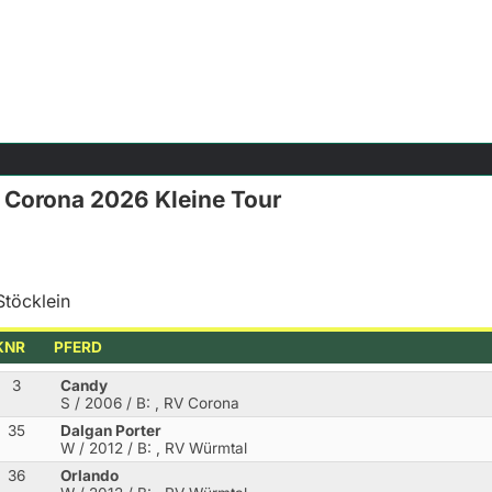
 Corona 2026 Kleine Tour
Stöcklein
KNR
PFERD
3
Candy
S / 2006
/ B: , RV Corona
35
Dalgan Porter
W / 2012
/ B: , RV Würmtal
36
Orlando