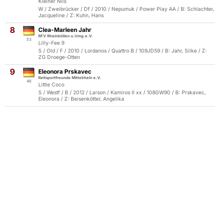
Kleiner Nils
W / Zweibrücker / Df / 2010 / Nepumuk / Power Play AA / B: Schlachter,
Jacqueline / Z: Kuhn, Hans
8
Clea-Marleen Jahr
RFV Rheinböllen u.Umg.e.V.
53
Lilly-Fee 9
S / Old / F / 2010 / Lordanos / Quattro B / 109JD59 / B: Jahr, Silke / Z:
ZG Droege-Otten
9
Eleonora Prskavec
Reitsportfreunde Mittelrhein e.V.
46
Little Coco
S / Westf / B / 2012 / Larson / Kamiros II xx / 108GW90 / B: Prskavec,
Eleonora / Z: Beisenkötter, Angelika