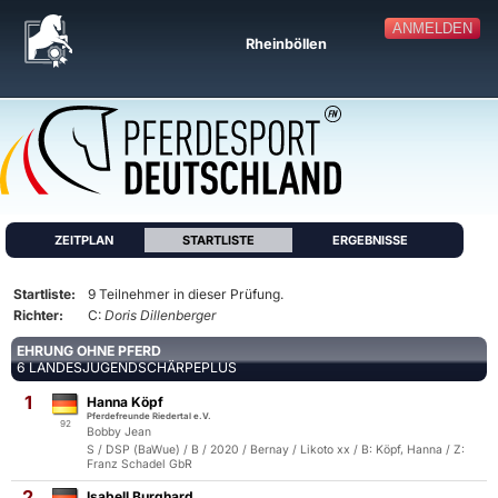
ANMELDEN
Rheinböllen
ZEITPLAN
STARTLISTE
ERGEBNISSE
Startliste:
9 Teilnehmer in dieser Prüfung.
Richter:
C:
Doris Dillenberger
EHRUNG OHNE PFERD
6 LANDESJUGENDSCHÄRPEPLUS
1
Hanna Köpf
Pferdefreunde Riedertal e.V.
92
Bobby Jean
S / DSP (BaWue) / B / 2020 / Bernay / Likoto xx / B: Köpf, Hanna / Z:
Franz Schadel GbR
2
Isabell Burghard