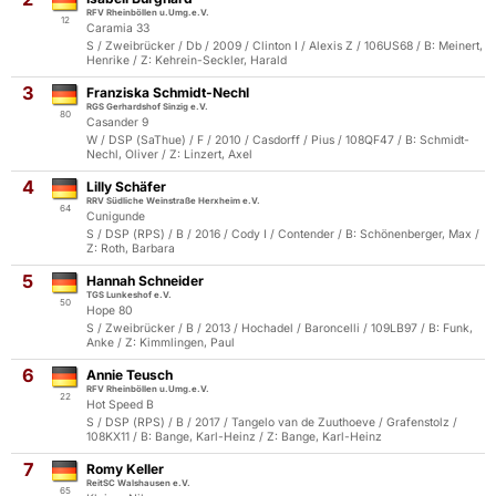
RFV Rheinböllen u.Umg.e.V.
12
Caramia 33
S / Zweibrücker / Db / 2009 / Clinton I / Alexis Z / 106US68 / B: Meinert,
Henrike / Z: Kehrein-Seckler, Harald
3
Franziska Schmidt-Nechl
RGS Gerhardshof Sinzig e.V.
80
Casander 9
W / DSP (SaThue) / F / 2010 / Casdorff / Pius / 108QF47 / B: Schmidt-
Nechl, Oliver / Z: Linzert, Axel
4
Lilly Schäfer
RRV Südliche Weinstraße Herxheim e.V.
64
Cunigunde
S / DSP (RPS) / B / 2016 / Cody I / Contender / B: Schönenberger, Max /
Z: Roth, Barbara
5
Hannah Schneider
TGS Lunkeshof e.V.
50
Hope 80
S / Zweibrücker / B / 2013 / Hochadel / Baroncelli / 109LB97 / B: Funk,
Anke / Z: Kimmlingen, Paul
6
Annie Teusch
RFV Rheinböllen u.Umg.e.V.
22
Hot Speed B
S / DSP (RPS) / B / 2017 / Tangelo van de Zuuthoeve / Grafenstolz /
108KX11 / B: Bange, Karl-Heinz / Z: Bange, Karl-Heinz
7
Romy Keller
ReitSC Walshausen e.V.
65