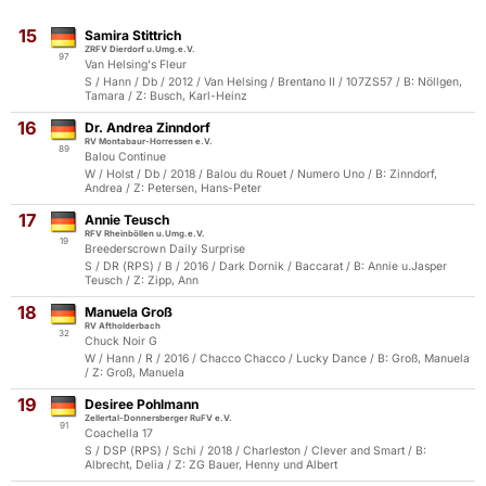
15
Samira Stittrich
ZRFV Dierdorf u.Umg.e.V.
97
Van Helsing's Fleur
S / Hann / Db / 2012 / Van Helsing / Brentano II / 107ZS57 / B: Nöllgen,
Tamara / Z: Busch, Karl-Heinz
16
Dr. Andrea Zinndorf
RV Montabaur-Horressen e.V.
89
Balou Continue
W / Holst / Db / 2018 / Balou du Rouet / Numero Uno / B: Zinndorf,
Andrea / Z: Petersen, Hans-Peter
17
Annie Teusch
RFV Rheinböllen u.Umg.e.V.
19
Breederscrown Daily Surprise
S / DR (RPS) / B / 2016 / Dark Dornik / Baccarat / B: Annie u.Jasper
Teusch / Z: Zipp, Ann
18
Manuela Groß
RV Aftholderbach
32
Chuck Noir G
W / Hann / R / 2016 / Chacco Chacco / Lucky Dance / B: Groß, Manuela
/ Z: Groß, Manuela
19
Desiree Pohlmann
Zellertal-Donnersberger RuFV e.V.
91
Coachella 17
S / DSP (RPS) / Schi / 2018 / Charleston / Clever and Smart / B:
Albrecht, Delia / Z: ZG Bauer, Henny und Albert