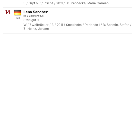
S / Grpf.o.R / RSche / 2011 / B: Brennecke, Maria Carmen
14
Lena Sanchez
RFV Zeiskam e.V.
102
Starlight H
W / Zweibrücker / B / 2011 / Stockholm / Parlando I / B: Schmitt, Stefan /
Z: Heinz, Johann