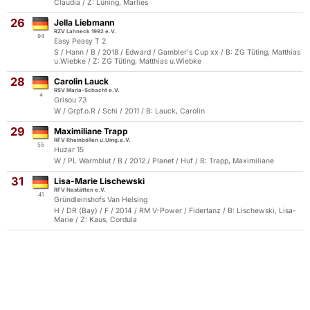
Claudia / Z: Lüning, Marlies
26
Jella Liebmann
RZV Lahneck 1992 e.V.
94
Easy Peasy T 2
S / Hann / B / 2018 / Edward / Gambler's Cup xx / B: ZG Tüting, Matthias
u.Wiebke / Z: ZG Tüting, Matthias u.Wiebke
28
Carolin Lauck
RSV Maria-Schacht e.V.
4
Grisou 73
W / Grpf.o.R / Schi / 2011 / B: Lauck, Carolin
29
Maximiliane Trapp
RFV Rheinböllen u.Umg.e.V.
55
Huzar 15
W / PL Warmblut / B / 2012 / Planet / Huf / B: Trapp, Maximiliane
31
Lisa-Marie Lischewski
RFV Nastätten e.V.
41
Gründleinshofs Van Helsing
H / DR (Bay) / F / 2014 / RM V-Power / Fidertanz / B: Lischewski, Lisa-
Marie / Z: Kaus, Cordula