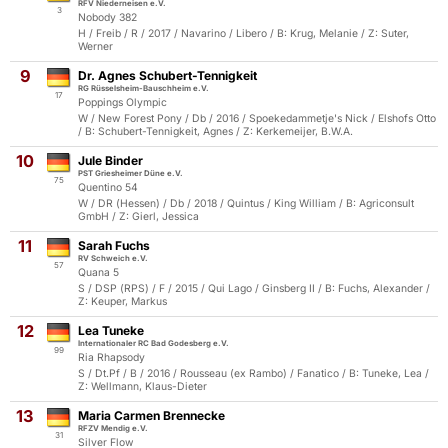
RFV Niederneisen e.V.
3
Nobody 382
H / Freib / R / 2017 / Navarino / Libero / B: Krug, Melanie / Z: Suter,
Werner
9
Dr. Agnes Schubert-Tennigkeit
RG Rüsselsheim-Bauschheim e.V.
17
Poppings Olympic
W / New Forest Pony / Db / 2016 / Spoekedammetje's Nick / Elshofs Otto
/ B: Schubert-Tennigkeit, Agnes / Z: Kerkemeijer, B.W.A.
10
Jule Binder
PST Griesheimer Düne e.V.
75
Quentino 54
W / DR (Hessen) / Db / 2018 / Quintus / King William / B: Agriconsult
GmbH / Z: Gierl, Jessica
11
Sarah Fuchs
RV Schweich e.V.
57
Quana 5
S / DSP (RPS) / F / 2015 / Qui Lago / Ginsberg II / B: Fuchs, Alexander /
Z: Keuper, Markus
12
Lea Tuneke
Internationaler RC Bad Godesberg e.V.
99
Ria Rhapsody
S / Dt.Pf / B / 2016 / Rousseau (ex Rambo) / Fanatico / B: Tuneke, Lea /
Z: Wellmann, Klaus-Dieter
13
Maria Carmen Brennecke
RFZV Mendig e.V.
31
Silver Flow