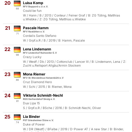
20
Luisa Komp
RFV Boppard u.U.e.V.
68
Could be fun
W / Hann / B / 2013 / Conteur / Feiner Graf / B: ZG Tüting, Matthias
u.Wiebke / Z: ZG Tüting, Matthias u.Wiebke
21
Pascale Hamm
RFV Nastätten e.V.
71
Cordalis Santo Stefano
W / Grpf.o.R / B / 2019 / B: Hamm, Pascale
22
Lena Lindemann
RFV Lindenhof Nuhweiler E.V
98
Crazy Lucky
W / Westf / Db / 2013 / Cottonclub / Lancer III / B: Lindemann, Lena / Z:
Zucht u.Reitsport Allgäu/Armin Stockem
23
Mona Riemer
RFV St.Wendelinus Hatzenbühl e.V
86
Cruz Diamond Hero
W / Schi / 2015 / B: Riemer, Mona
24
Viktoria Schmidt-Nechl
RGS Gerhardshof Sinzig e.V.
81
Dua Lipa 15
S / Grpf.o.R / BSche / 2016 / B: Schmidt-Nechl, Oliver
25
Lia Binder
PST Griesheimer Düne e.V.
74
Duke of Power
W / DR (Westf) / BFalbe / 2019 / D-Power AT / A new Star / B: Binder,