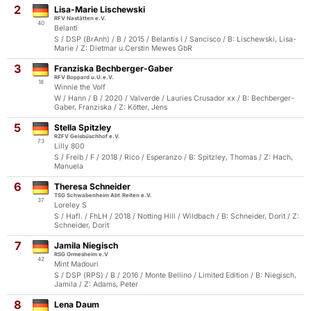
2
Lisa-Marie Lischewski
RFV Nastätten e.V.
40
Belanti
S / DSP (BrAnh) / B / 2015 / Belantis I / Sancisco / B: Lischewski, Lisa-
Marie / Z: Dietmar u.Cerstin Mewes GbR
3
Franziska Bechberger-Gaber
RFV Boppard u.U.e.V.
18
Winnie the Volf
W / Hann / B / 2020 / Valverde / Lauries Crusador xx / B: Bechberger-
Gaber, Franziska / Z: Kötter, Jens
5
Stella Spitzley
RZFV Geisbüschhof e.V.
73
Lilly 800
S / Freib / F / 2018 / Rico / Esperanzo / B: Spitzley, Thomas / Z: Hach,
Manuela
6
Theresa Schneider
TSG Schwabenheim Abt.Reiten e.V.
37
Loreley S
S / Hafl. / FhLH / 2018 / Notting Hill / Wildbach / B: Schneider, Dorit / Z:
Schneider, Dorit
7
Jamila Niegisch
RSG Ormesheim e.V
42
Mint Madouri
S / DSP (RPS) / B / 2016 / Monte Bellino / Limited Edition / B: Niegisch,
Jamila / Z: Adams, Peter
8
Lena Daum