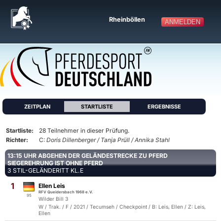
Rheinböllen
ANMELDEN
ZEITPLAN
STARTLISTE
ERGEBNISSE
Startliste:
28 Teilnehmer in dieser Prüfung.
Richter:
C:
Doris Dillenberger / Tanja Prüll / Annika Stahl
13:15 UHR ABGEHEN DER GELÄNDESTRECKE ZU PFERD
SIEGEREHRUNG IST OHNE PFERD
3 STIL-GELÄNDERITT KL.E
1
Ellen Leis
RFV Queidersbach 1968 e.V.
95
Wilder Bill 3
W / Trak. / F / 2021 / Tecumseh / Checkpoint / B: Leis, Ellen / Z: Leis,
Ellen