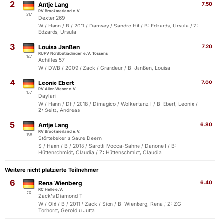
2
Antje Lang
7.50
RV Brookmerland e.V.
217
Dexter 269
W / Hann / B / 2011 / Damsey / Sandro Hit / B: Edzards, Ursula / Z:
Edzards, Ursula
3
Louisa Janßen
7.20
RUFV Nordbutjadingen e.V. Tossens
127
Achilles 57
W / DWB / 2009 / Zack / Grandeur / B: Janßen, Louisa
4
Leonie Ebert
7.00
RV Aller-Weser e.V.
157
Daylani
W / Hann / Df / 2018 / Dimagico / Wolkentanz I / B: Ebert, Leonie /
Z: Seitz, Andreas
5
Antje Lang
6.80
RV Brookmerland e.V.
188
Störtebeker's Saute Deern
S / Hann / B / 2018 / Sarotti Mocca-Sahne / Danone I / B:
Hüttenschmidt, Claudia / Z: Hüttenschmidt, Claudia
Weitere nicht platzierte Teilnehmer
6
Rena Wienberg
6.40
RC Helle e.V.
70
Zack's Diamond T
W / Old / B / 2011 / Zack / Sion / B: Wienberg, Rena / Z: ZG
Torhorst, Gerold u.Jutta