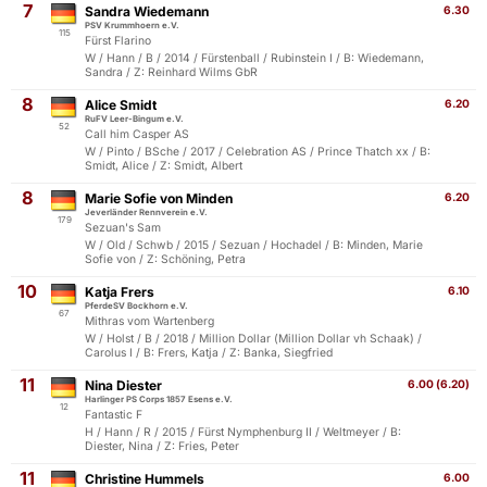
7
Sandra Wiedemann
6.30
PSV Krummhoern e.V.
115
Fürst Flarino
W / Hann / B / 2014 / Fürstenball / Rubinstein I / B: Wiedemann,
Sandra / Z: Reinhard Wilms GbR
8
Alice Smidt
6.20
RuFV Leer-Bingum e.V.
52
Call him Casper AS
W / Pinto / BSche / 2017 / Celebration AS / Prince Thatch xx / B:
Smidt, Alice / Z: Smidt, Albert
8
Marie Sofie von Minden
6.20
Jeverländer Rennverein e.V.
179
Sezuan's Sam
W / Old / Schwb / 2015 / Sezuan / Hochadel / B: Minden, Marie
Sofie von / Z: Schöning, Petra
10
Katja Frers
6.10
PferdeSV Bockhorn e.V.
67
Mithras vom Wartenberg
W / Holst / B / 2018 / Million Dollar (Million Dollar vh Schaak) /
Carolus I / B: Frers, Katja / Z: Banka, Siegfried
11
Nina Diester
6.00 (6.20)
Harlinger PS Corps 1857 Esens e.V.
12
Fantastic F
H / Hann / R / 2015 / Fürst Nymphenburg II / Weltmeyer / B:
Diester, Nina / Z: Fries, Peter
11
Christine Hummels
6.00