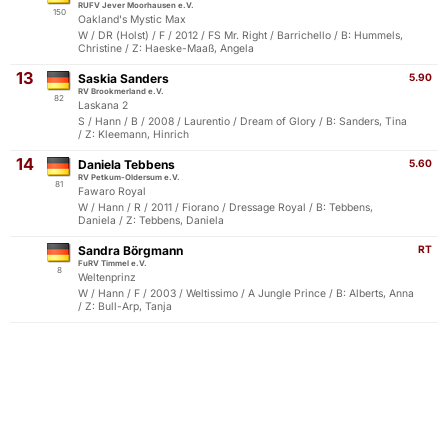
RUFV Jever Moorhausen e.V.
150
Oakland's Mystic Max
W / DR (Holst) / F / 2012 / FS Mr. Right / Barrichello / B: Hummels,
Christine / Z: Haeske-Maaß, Angela
13
Saskia Sanders
5.90
RV Brookmerland e.V.
82
Laskana 2
S / Hann / B / 2008 / Laurentio / Dream of Glory / B: Sanders, Tina
/ Z: Kleemann, Hinrich
14
Daniela Tebbens
5.60
RV Petkum-Oldersum e.V.
81
Fawaro Royal
W / Hann / R / 2011 / Fiorano / Dressage Royal / B: Tebbens,
Daniela / Z: Tebbens, Daniela
Sandra Börgmann
RT
FuRV Timmel e.V.
8
Weltenprinz
W / Hann / F / 2003 / Weltissimo / A Jungle Prince / B: Alberts, Anna
/ Z: Bull-Arp, Tanja