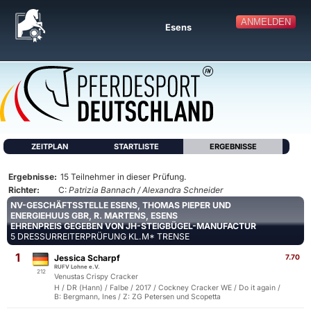
ANMELDEN
Esens
ZEITPLAN
STARTLISTE
ERGEBNISSE
Ergebnisse:
15 Teilnehmer in dieser Prüfung.
Richter:
C:
Patrizia Bannach / Alexandra Schneider
NV-GESCHÄFTSSTELLE ESENS, THOMAS PIEPER UND
ENERGIEHUUS GBR, R. MARTENS, ESENS
EHRENPREIS GEGEBEN VON JH-STEIGBÜGEL-MANUFACTUR
5 DRESSURREITERPRÜFUNG KL.M* TRENSE
1
Jessica Scharpf
7.70
RUFV Lohne e.V.
212
Venustas Crispy Cracker
H / DR (Hann) / Falbe / 2017 / Cockney Cracker WE / Do it again /
B: Bergmann, Ines / Z: ZG Petersen und Scopetta