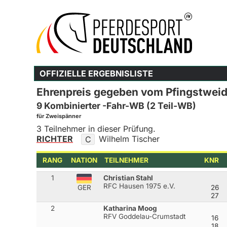
OFFIZIELLE ERGEBNISLISTE
Ehrenpreis gegeben vom Pfingstwei
9 Kombinierter -Fahr-WB (2 Teil-WB)
für Zweispänner
3 Teilnehmer in dieser Prüfung.
RICHTER
Wilhelm Tischer
C
RANG
NATION
TEILNEHMER
KNR
1
Christian Stahl
RFC Hausen 1975 e.V.
26
GER
27
2
Katharina Moog
RFV Goddelau-Crumstadt
16
18