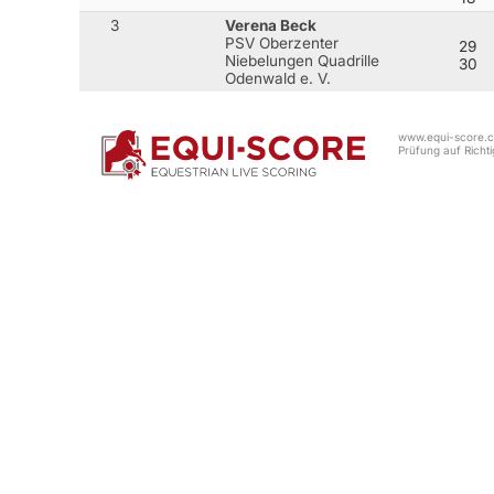
3
Verena Beck
PSV Oberzenter
29
Niebelungen Quadrille
30
Odenwald e. V.
www.equi-score.co
Prüfung auf Richtig