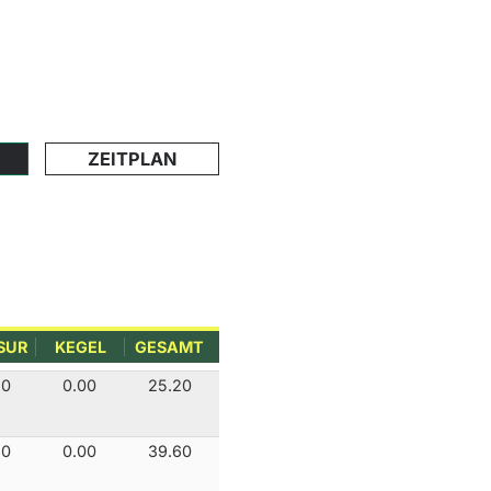
ZEITPLAN
SUR
KEGEL
GESAMT
20
0.00
25.20
60
0.00
39.60