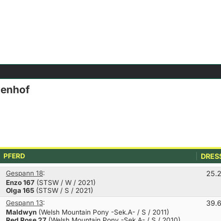
denhof
PFERD
DRES
Gespann 18
:
25.
Enzo 167
(STSW / W / 2021)
Olga 165
(STSW / S / 2021)
Gespann 13
:
39.
Maldwyn
(Welsh Mountain Pony -Sek.A- / S / 2011)
Red Rose 27
(Welsh Mountain Pony -Sek.A- / S / 2010)