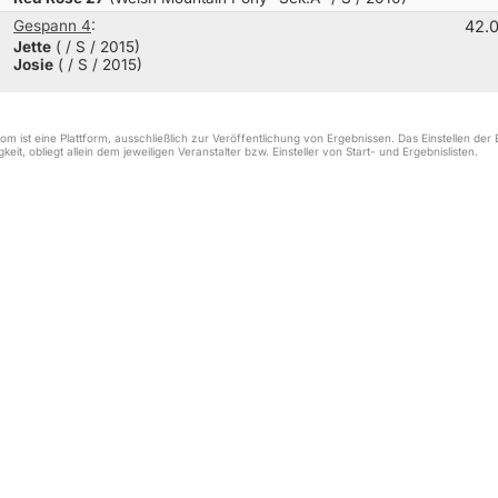
Gespann 4
:
42.
Jette
( / S / 2015)
Josie
( / S / 2015)
m ist eine Plattform, ausschließlich zur Veröffentlichung von Ergebnissen. Das Einstellen de
keit, obliegt allein dem jeweiligen Veranstalter bzw. Einsteller von Start- und Ergebnislisten.