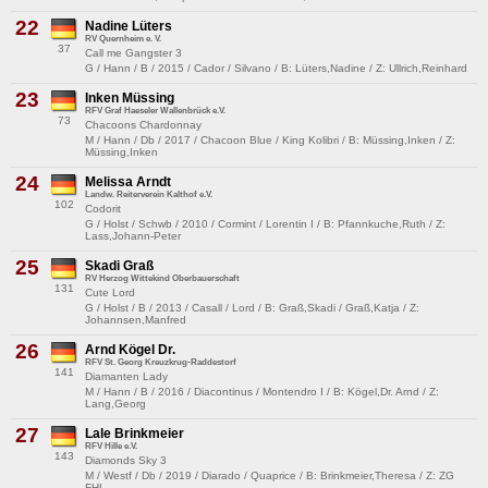
22
Nadine Lüters
RV Quernheim e. V.
37
Call me Gangster 3
G / Hann / B / 2015 / Cador / Silvano / B: Lüters,Nadine / Z: Ullrich,Reinhard
23
Inken Müssing
RFV Graf Haeseler Wallenbrück e.V.
73
Chacoons Chardonnay
M / Hann / Db / 2017 / Chacoon Blue / King Kolibri / B: Müssing,Inken / Z:
Müssing,Inken
24
Melissa Arndt
Landw. Reiterverein Kalthof e.V.
102
Codorit
G / Holst / Schwb / 2010 / Cormint / Lorentin I / B: Pfannkuche,Ruth / Z:
Lass,Johann-Peter
25
Skadi Graß
RV Herzog Wittekind Oberbauerschaft
131
Cute Lord
G / Holst / B / 2013 / Casall / Lord / B: Graß,Skadi / Graß,Katja / Z:
Johannsen,Manfred
26
Arnd Kögel Dr.
RFV St. Georg Kreuzkrug-Raddestorf
141
Diamanten Lady
M / Hann / B / 2016 / Diacontinus / Montendro I / B: Kögel,Dr. Arnd / Z:
Lang,Georg
27
Lale Brinkmeier
RFV Hille e.V.
143
Diamonds Sky 3
M / Westf / Db / 2019 / Diarado / Quaprice / B: Brinkmeier,Theresa / Z: ZG
FHL,