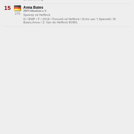
15
Anna Bates
ZRFV Albachten e. V.
270
Speedy vd Heffinck
G / BWP / F / 2018 / Foncetti vd Heffinck / Echo van 't Spieveld / B:
Bates,Anna / Z: Van de Heffinck BVBA,