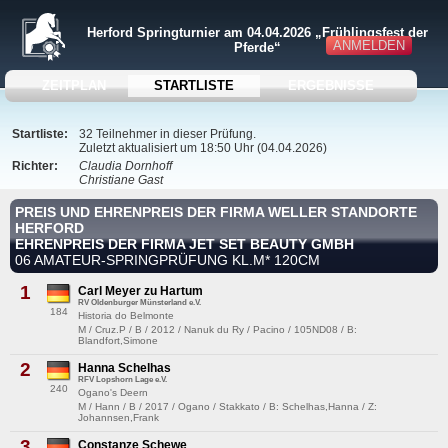
Herford Springturnier am 04.04.2026 „Frühlingsfest der
ANMELDEN
Pferde“
ZEITPLAN
STARTLISTE
ERGEBNISSE
Startliste:
32 Teilnehmer in dieser Prüfung.
Zuletzt aktualisiert um 18:50 Uhr (04.04.2026)
Richter:
Claudia Dornhoff
Christiane Gast
PREIS UND EHRENPREIS DER FIRMA WELLER STANDORTE
HERFORD
EHRENPREIS DER FIRMA JET SET BEAUTY GMBH
06 AMATEUR-SPRINGPRÜFUNG KL.M* 120CM
1
Carl Meyer zu Hartum
RV Oldenburger Münsterland e.V.
184
Historia do Belmonte
M / Cruz.P / B / 2012 / Nanuk du Ry / Pacino / 105ND08 / B:
Blandfort,Simone
2
Hanna Schelhas
RFV Lopshorn Lage e.V.
240
Ogano's Deern
M / Hann / B / 2017 / Ogano / Stakkato / B: Schelhas,Hanna / Z:
Johannsen,Frank
3
Constanze Schewe