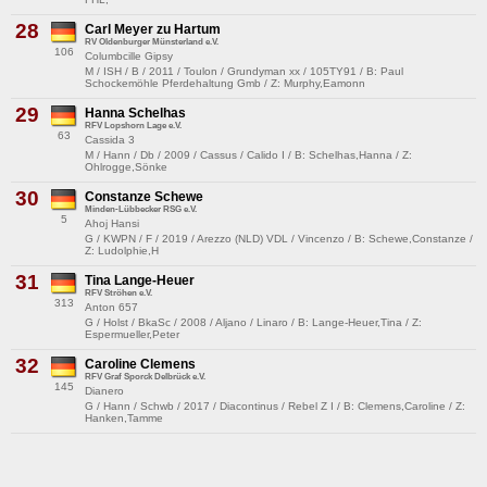
28
Carl Meyer zu Hartum
RV Oldenburger Münsterland e.V.
106
Columbcille Gipsy
M / ISH / B / 2011 / Toulon / Grundyman xx / 105TY91 / B: Paul
Schockemöhle Pferdehaltung Gmb / Z: Murphy,Eamonn
29
Hanna Schelhas
RFV Lopshorn Lage e.V.
63
Cassida 3
M / Hann / Db / 2009 / Cassus / Calido I / B: Schelhas,Hanna / Z:
Ohlrogge,Sönke
30
Constanze Schewe
Minden-Lübbecker RSG e.V.
5
Ahoj Hansi
G / KWPN / F / 2019 / Arezzo (NLD) VDL / Vincenzo / B: Schewe,Constanze /
Z: Ludolphie,H
31
Tina Lange-Heuer
RFV Ströhen e.V.
313
Anton 657
G / Holst / BkaSc / 2008 / Aljano / Linaro / B: Lange-Heuer,Tina / Z:
Espermueller,Peter
32
Caroline Clemens
RFV Graf Sporck Delbrück e.V.
145
Dianero
G / Hann / Schwb / 2017 / Diacontinus / Rebel Z I / B: Clemens,Caroline / Z:
Hanken,Tamme