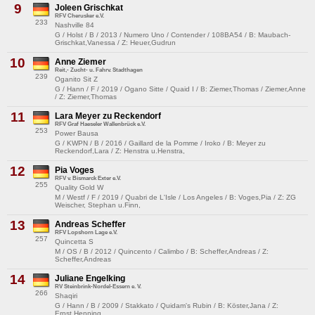
9
Joleen Grischkat
RFV Cherusker e.V.
233
Nashville 84
G / Holst / B / 2013 / Numero Uno / Contender / 108BA54 / B: Maubach-
Grischkat,Vanessa / Z: Heuer,Gudrun
10
Anne Ziemer
Reit,- Zucht- u. Fahrv. Stadthagen
239
Oganito Sit Z
G / Hann / F / 2019 / Ogano Sitte / Quaid I / B: Ziemer,Thomas / Ziemer,Anne
/ Z: Ziemer,Thomas
11
Lara Meyer zu Reckendorf
RFV Graf Haeseler Wallenbrück e.V.
253
Power Bausa
G / KWPN / B / 2016 / Gaillard de la Pomme / Iroko / B: Meyer zu
Reckendorf,Lara / Z: Henstra u.Henstra,
12
Pia Voges
RFV v. Bismarck Exter e.V.
255
Quality Gold W
M / Westf / F / 2019 / Quabri de L'Isle / Los Angeles / B: Voges,Pia / Z: ZG
Weischer, Stephan u.Finn,
13
Andreas Scheffer
RFV Lopshorn Lage e.V.
257
Quincetta S
M / OS / B / 2012 / Quincento / Calimbo / B: Scheffer,Andreas / Z:
Scheffer,Andreas
14
Juliane Engelking
RV Steinbrink-Nordel-Essern e. V.
266
Shaqiri
G / Hann / B / 2009 / Stakkato / Quidam's Rubin / B: Köster,Jana / Z:
Ernst,Henning