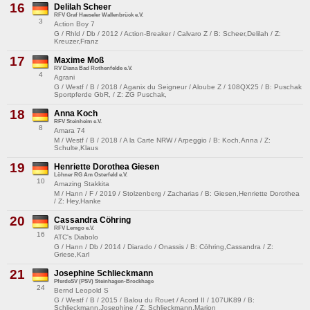
16
Delilah Scheer
RFV Graf Haeseler Wallenbrück e.V.
3
Action Boy 7
G / Rhld / Db / 2012 / Action-Breaker / Calvaro Z / B: Scheer,Delilah / Z:
Kreuzer,Franz
17
Maxime Moß
RV Diana Bad Rothenfelde e.V.
4
Agrani
G / Westf / B / 2018 / Aganix du Seigneur / Aloube Z / 108QX25 / B: Puschak
Sportpferde GbR, / Z: ZG Puschak,
18
Anna Koch
RFV Steinheim e.V.
8
Amara 74
M / Westf / B / 2018 / A la Carte NRW / Arpeggio / B: Koch,Anna / Z:
Schulte,Klaus
19
Henriette Dorothea Giesen
Löhner RG Am Osterfeld e.V.
10
Amazing Stakkita
M / Hann / F / 2019 / Stolzenberg / Zacharias / B: Giesen,Henriette Dorothea
/ Z: Hey,Hanke
20
Cassandra Cöhring
RFV Lemgo e.V.
16
ATC's Diabolo
G / Hann / Db / 2014 / Diarado / Onassis / B: Cöhring,Cassandra / Z:
Griese,Karl
21
Josephine Schlieckmann
PferdeSV (PSV) Steinhagen-Brockhage
24
Bernd Leopold S
G / Westf / B / 2015 / Balou du Rouet / Acord II / 107UK89 / B:
Schlieckmann,Josephine / Z: Schlieckmann,Marion