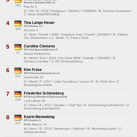
Minden-Lübbecker RSG e.V.
252
Pop Art 4
G / OS / B / 2018 / Perigueux / Werther / 109ME58 / B: Schewe,Constanze /
Z: Vetart GmbH/M.Kölling,
4
Tina Lange-Heuer
RFV Ströhen e.V.
316
Soccero 2
G / Holst / Schwb / 2008 / Singulord Joter / Casall / 104XB44 / B: J.Meyer,
Chr. Zimmermann u.L. Wolke / Z: Peters,Timm
5
Caroline Clemens
RFV Graf Sporck Delbrück e.V.
17
Atropa Belladonna
M / Westf / Schi / 2018 / A la Carte NRW / Cristallo / 109AB30 / B:
Clemens,Caroline / Z: ZG Clemens/Döring,
6
Kim Fröse
RFV Hubertus Eschenbruch e.V.
212
Limoncello 25
G / Westf / F / 2017 / Little Fauntleroy / Lancer III / B: Fröse,Kim / Z:
Boekstegers,Amelie
7
Friederike Schöneberg
RV Herzog Wittekind Oberbauerschaft
218
Lord Liberty 30
G / Hann / B / 2017 / Qualito I / Graf Top / B: Schöneberg,Karl-Heinrich / Z:
Schöneberg,Karl-Heinrich
8
Katrin Menneking
RFV Auetal e.V.
227
Molly Malone 14
M / Hann / B / 2013 / Messenger / Raphael / B: Menneking,Katrin / Z:
Odlozinski,Gerd