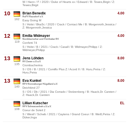
W / Hann / F / 2020 / Duke of Hearts xx / Edward / B: Tewes,Birgit / Z:
Tewes,Birgit
10
Brian Benedix
4.00
RuFV Rausdorf e.V.
162
Easy Going M
S / Holst / BkaSc / 2020 / Crack / Contact Me / B: Morgenroth,Jessica /
Z: Morgenroth,Jessica
12
Emilia Widmayer
4.00
Norddeutscher und Flottbeker RV
119
Confetti 74
S / Holst / B / 2021 / Crack / Casall / B: Widmayer,Philipp / Z:
Widmeyer,Philipp
13
Jens Löhden
8.00
RV Zeven u.U.e.V.
135
Crombacherina
S / OS / B / 2021 / Comilfo Plus Z / Acord II / B: Huru,Petra / Z:
Huru,Petra
13
Eva Kunkel
8.00
RFV Ronneburger Hügelland e.V.
140
Deichkind 27
S / OS / Db / 2021 / Dia Corrado / Stolzenberg / B: Haack,Dr. Carsten /
Z: Haack,Dr. Carsten
Lillian Kutscher
EL
RFV Schwarzenbek u.U.e.V.
108
Coeur de Soleil 2
S / Westf / Schwb / 2021 / Caytens / Grand Coeur / B: Weiß,Petra / Z:
Düker,Inga