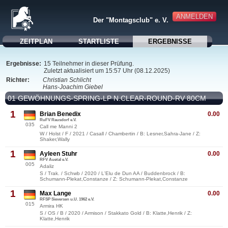
ANMELDEN
Der "Montagsclub" e. V.
ZEITPLAN
STARTLISTE
ERGEBNISSE
Ergebnisse:
15 Teilnehmer in dieser Prüfung.
Zuletzt aktualisiert um 15:57 Uhr (08.12.2025)
Richter:
Christian Schlicht
Hans-Joachim Giebel
01 GEWÖHNUNGS-SPRING-LP N.CLEAR-ROUND-RV 80CM
1
Brian Benedix
0.00
RuFV Rausdorf e.V.
035
Call me Manni 2
W / Holst / F / 2021 / Casall / Chambertin / B: Lesner,Sahra-Jane / Z:
Shaker,Wally
1
Ayleen Stuhr
0.00
RFV Auetal e.V.
005
Adaliz
S / Trak. / Schwb / 2020 / L'Elu de Dun AA / Buddenbrock / B:
Schumann-Plekat,Constanze / Z: Schumann-Plekat,Constanze
1
Max Lange
0.00
RFSP Sieversen u.U. 1962 e.V.
015
Armira HK
S / OS / B / 2020 / Armison / Stakkato Gold / B: Klatte,Henrik / Z:
Klatte,Henrik