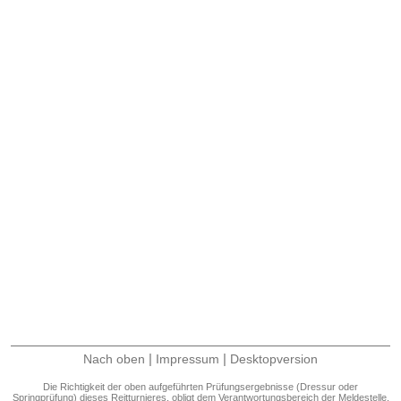
|
|
Nach oben
Impressum
Desktopversion
Die Richtigkeit der oben aufgeführten Prüfungsergebnisse (Dressur oder
Springprüfung) dieses Reitturnieres, obligt dem Verantwortungsbereich der Meldestelle.