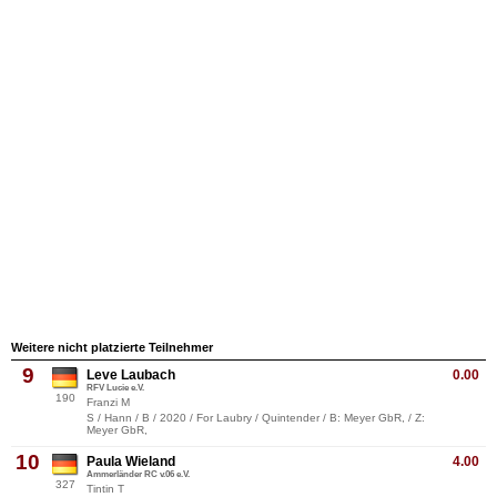
Weitere nicht platzierte Teilnehmer
9
Leve Laubach
0.00
RFV Lucie e.V.
190
Franzi M
S / Hann / B / 2020 / For Laubry / Quintender / B: Meyer GbR, / Z:
Meyer GbR,
10
Paula Wieland
4.00
Ammerländer RC v.06 e.V.
327
Tintin T