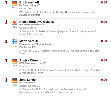
1
Brit Haselhoff
0.00
RV Elsdorf u.Umg. e.V.
091
Cicero 138
W / Holst / B / 2020 / Cooper I / Casall / B: Siemers,Jessica / Z: von
Allwörden,Manfred
1
Nicolo Hirasawa Gusella
0.00
RFV Echem-Scharnebeck e.V.
116
Come to Me H
S / Hann / Schi / 2020 / Cornet's Quaprice / Earl / B: Haupt,Inke / Z:
Haupt,Inke u.Stefan,
1
Mette Samuli
0.00
Pferdezucht- u. RV Luhmühlen e.V.
144
Dia Armina PS
S / OS / B / 2020 / Diaron / Armani Code / B: Gestüt Lewitz, / Z: Gestüt
Lewitz,
1
Annika Otten
0.00
RFSP Sieversen u.U. 1962 e.V.
285
Okita 4
S / Holst / B / 2021 / Baloucan / Diamant de Semilly / B: Otten,Annika /
Z: von Borstel,Fehim
1
Jens Löhden
0.00
RV Zeven u.U.e.V.
165
Electric Chords JL
H / Hann / B / 2021 / Eldorado van de Zeshoek / Ukato / B:
Sportpferde Löhden GmbH, / Z: Löhden,Jens