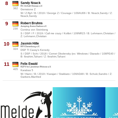
8
Sandy Noack
RC Anhalt-Dessau e.V.
362
Gemstone Z
W / Z.Rpf / B / 2019 / George Z / Courage / 109AU06 / B: Noack,Sandy / Z:
Noack,Sandy
9
Robert Bruhns
Jumping Arena Gadow e.V.
230
Contina von Steinberg
S / DSP / F / 2019 / Call me crazy / Kolibri / 109NR15 / B: Lehmann,Christian /
Z: Lehmann,Christian
10
Jasmin Hille
RFV Derenburg e.V.
324
DSP TI Cassy's Kenedy
S / DSP / Schi / 2018 / Cornet Obolensky (ex: Windows / Diarado / 108PE40 /
B: Ibrahim,Tahani / Z: Ibrahim,Tahani
11
Felix Ewald
RZFV Im Ländchen Rhinow e.V.
405
Karabas 5
W / Hann / B / 2019 / Karajan / Stakkato / 109AD48 / B: Schulz,Sandro / Z:
Garbers,Manfred