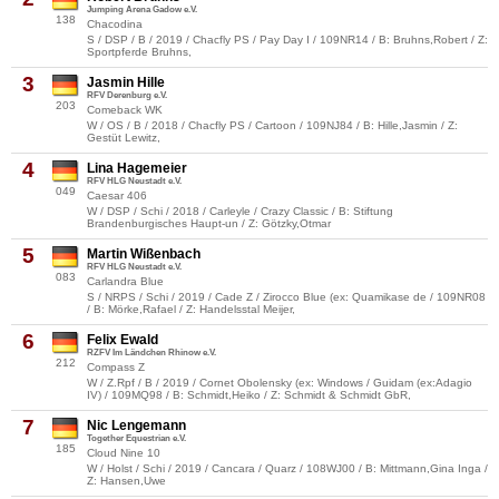
Jumping Arena Gadow e.V.
138
Chacodina
S / DSP / B / 2019 / Chacfly PS / Pay Day I / 109NR14 / B: Bruhns,Robert / Z:
Sportpferde Bruhns,
3
Jasmin Hille
RFV Derenburg e.V.
203
Comeback WK
W / OS / B / 2018 / Chacfly PS / Cartoon / 109NJ84 / B: Hille,Jasmin / Z:
Gestüt Lewitz,
4
Lina Hagemeier
RFV HLG Neustadt e.V.
049
Caesar 406
W / DSP / Schi / 2018 / Carleyle / Crazy Classic / B: Stiftung
Brandenburgisches Haupt-un / Z: Götzky,Otmar
5
Martin Wißenbach
RFV HLG Neustadt e.V.
083
Carlandra Blue
S / NRPS / Schi / 2019 / Cade Z / Zirocco Blue (ex: Quamikase de / 109NR08
/ B: Mörke,Rafael / Z: Handelsstal Meijer,
6
Felix Ewald
RZFV Im Ländchen Rhinow e.V.
212
Compass Z
W / Z.Rpf / B / 2019 / Cornet Obolensky (ex: Windows / Guidam (ex:Adagio
IV) / 109MQ98 / B: Schmidt,Heiko / Z: Schmidt & Schmidt GbR,
7
Nic Lengemann
Together Equestrian e.V.
185
Cloud Nine 10
W / Holst / Schi / 2019 / Cancara / Quarz / 108WJ00 / B: Mittmann,Gina Inga /
Z: Hansen,Uwe