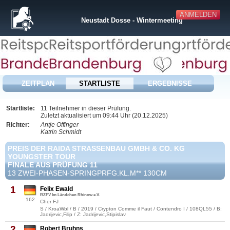
ANMELDEN
Neustadt Dosse - Wintermeeting
ZEITPLAN
STARTLISTE
ERGEBNISSE
Startliste:
11 Teilnehmer in dieser Prüfung.
Zuletzt aktualisiert um 09:44 Uhr (20.12.2025)
Richter:
Antje Offinger
Katrin Schmidt
PREIS DER RAIDA STRASSENBAU GMBH & CO. KG
YOUNGSTER TOUR
FINALE AUS PRÜFUNG 11
13 ZWEI-PHASEN-SPRINGPRFG.KL.M** 130CM
1
Felix Ewald
RZFV Im Ländchen Rhinow e.V.
162
Cher FJ
S / KroaWbl / B / 2019 / Crypton Comme il Faut / Contendro I / 108QL55 / B:
Jadrijevic,Filip / Z: Jadrijevic,Stipislav
2
Robert Bruhns