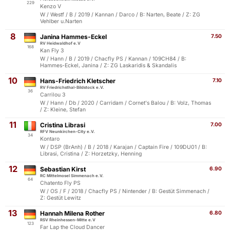
229
Kenzo V
W / Westf / B / 2019 / Kannan / Darco / B: Narten, Beate / Z: ZG
Vehlber u.Narten
8
Janina Hammes-Eckel
7.50
RV Heidwaldhof e.V
168
Kan Fly 3
W / Hann / B / 2019 / Chacfly PS / Kannan / 109CH84 / B:
Hammes-Eckel, Janina / Z: ZG Laskaridis & Skandalis
10
Hans-Friedrich Kletscher
7.10
RV Friedrichsthal-Bildstock e.V.
36
Carrilou 3
W / Hann / Db / 2020 / Carridam / Cornet's Balou / B: Volz, Thomas
/ Z: Kleine, Stefan
11
Cristina Librasi
7.00
RFV Neunkirchen-City e.V.
34
Kontaro
W / DSP (BrAnh) / B / 2018 / Karajan / Captain Fire / 109DU01 / B:
Librasi, Cristina / Z: Horzetzky, Henning
12
Sebastian Kirst
6.90
RC Mittelmosel Simmenach e.V.
64
Chatento Fly PS
W / OS / F / 2018 / Chacfly PS / Nintender / B: Gestüt Simmenach /
Z: Gestüt Lewitz
13
Hannah Milena Rother
6.80
RSV Rheinhessen-Mitte e.V
123
Far Lap the Cloud Dancer