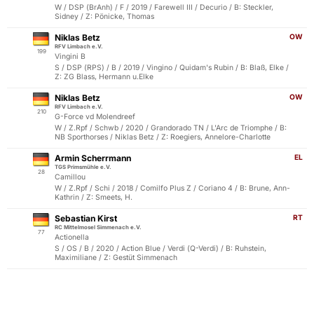
W / DSP (BrAnh) / F / 2019 / Farewell III / Decurio / B: Steckler,
Sidney / Z: Pönicke, Thomas
Niklas Betz
OW
RFV Limbach e.V.
199
Vingini B
S / DSP (RPS) / B / 2019 / Vingino / Quidam's Rubin / B: Blaß, Elke /
Z: ZG Blass, Hermann u.Elke
Niklas Betz
OW
RFV Limbach e.V.
210
G-Force vd Molendreef
W / Z.Rpf / Schwb / 2020 / Grandorado TN / L'Arc de Triomphe / B:
NB Sporthorses / Niklas Betz / Z: Roegiers, Annelore-Charlotte
Armin Scherrmann
EL
TGS Primsmühle e.V.
28
Camillou
W / Z.Rpf / Schi / 2018 / Comilfo Plus Z / Coriano 4 / B: Brune, Ann-
Kathrin / Z: Smeets, H.
Sebastian Kirst
RT
RC Mittelmosel Simmenach e.V.
77
Actionella
S / OS / B / 2020 / Action Blue / Verdi (Q-Verdi) / B: Ruhstein,
Maximiliane / Z: Gestüt Simmenach