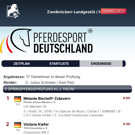
ANMELDEN
Zweibrücken-Landgestüt / Halle
ZEITPLAN
STARTLISTE
ERGEBNISSE
Ergebnisse:
17 Teilnehmer in dieser Prüfung.
Richter:
C:
Julius Schmeer / Axel Pelz
3 SPRINGPFERDEPRÜFUNG KL.L 110CM
1
Melanie Bischoff-Zutavern
8.60
Pferdecentrum Miesau e.V.
223
Lilli Marleen 35
S / Holst / B / 2018 / I'm Special de Muze / Calido I / 109BN65 / B:
LYLY Horse GmbH / Z: Zuchthof Hollen/Jan Callender
2
Victoria Kiefer
8.50
TGS Primsmühle e.V.
139
Checkolino KM Z