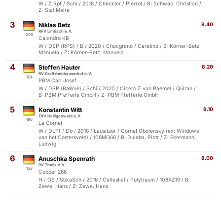
W / Z.Rpf / Schi / 2018 / Checkter / Pierrot / B: Schwab, Christian /
Z: Stal Meire
3
Niklas Betz
8.40
RFV Limbach e.V.
209
Calandro KB
W / DSP (RPS) / B / 2020 / Chacgrano / Caretino / B: Körner-Betz,
Manuela / Z: Körner-Betz, Manuela
4
Steffen Hauter
8.20
RV Großsteinhauserhof e.V.
104
PBM Carl Josef
W / DSP (BaWue) / Schi / 2020 / Cicero Z van Paemel / Quiran /
B: PBM Pfefferle GmbH / Z: PBM Pfefferle GmbH
5
Konstantin Witt
8.10
TRV Heiligenwald e.V.
196
La Cornet
W / Dt.Pf / Db / 2018 / Lausitzer / Cornet Obolensky (ex: Windows
van het Costersveld) / 108MO66 / B: Duleba, Piotr / Z: Ebermann,
Ludwig
6
Anuschka Spenrath
8.00
RV Tholix e.V.
158
Cooper 268
H / OS / SbkaSch / 2018 / Cellestial / Polytraum / 108XZ19 / B:
Zewe, Hans / Z: Zewe, Hans