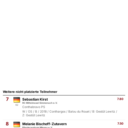
Weitere nicht platzierte Teilnehmer
7
Sebastian Kirst
7.80
RC Mittelmosel Simmenach e.V.
62
Conthabravo PS
W / OS / B / 2018 / Conthargos / Balou du Rouet / B: Gestüt Lewitz /
Z: Gestüt Lewitz
8
Melanie Bischoff-Zutavern
7.50
Pferdecentrum Miesau e.V.