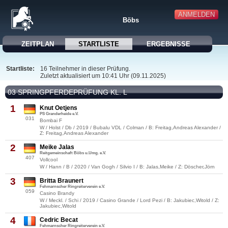
ANMELDEN
Böbs
ZEITPLAN
STARTLISTE
ERGEBNISSE
Startliste:
16 Teilnehmer in dieser Prüfung.
Zuletzt aktualisiert um 10:41 Uhr (09.11.2025)
03 SPRINGPFERDEPRÜFUNG KL. L
1
Knut Oetjens
PS Granderheide e.V.
031
Bombai F
W / Holst / Db / 2019 / Bubalu VDL / Colman / B: Freitag,Andreas Alexander /
Z: Freitag,Andreas Alexander
2
Meike Jalas
Reitgemeinschaft Böbs u.Umg. e.V.
407
Vollcool
W / Hann / B / 2020 / Van Gogh / Silvio I / B: Jalas,Meike / Z: Döscher,Jörn
3
Britta Braunert
Fehmarnscher Ringreiterverein e.V.
059
Casino Brandy
W / Meckl. / Schi / 2019 / Casino Grande / Lord Pezi / B: Jakubiec,Witold / Z:
Jakubiec,Witold
4
Cedric Becat
Fehmarnscher Ringreiterverein e.V.