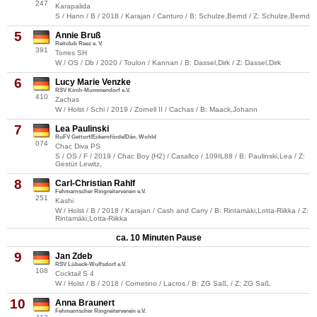
247
Karapalida
S / Hann / B / 2018 / Karajan / Canturo / B: Schulze,Bernd / Z: Schulze,Bernd
5
Annie Bruß
Reitclub Reez e. V.
391
Torres SH
W / OS / Db / 2020 / Toulon / Kannan / B: Dassel,Dirk / Z: Dassel,Dirk
6
Lucy Marie Venzke
RSV Kirch-Mummendorf e.V.
410
Zachas
W / Holst / Schi / 2019 / Zornell II / Cachas / B: Maack,Johann
7
Lea Paulinski
RuFV Gettorf/Eckernförde/Dän. Wohld
074
Chac Diva PS
S / OS / F / 2019 / Chac Boy (H2) / Casallco / 109IL88 / B: Paulinski,Lea / Z:
Gestüt Lewitz,
8
Carl-Christian Rahlf
Fehmarnscher Ringreiterverein e.V.
251
Kashi
W / Holst / B / 2018 / Karajan / Cash and Carry / B: Rintamäki,Lotta-Riikka / Z:
Rintamäki,Lotta-Riikka
ca. 10 Minuten Pause
9
Jan Zdeb
RSV Lübeck-Wulfsdorf e.V.
108
Cocktail S 4
W / Holst / B / 2018 / Cornetino / Lacros / B: ZG Saß, / Z: ZG Saß,
10
Anna Braunert
Fehmarnscher Ringreiterverein e.V.