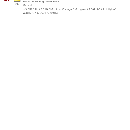
Fehmarnscher Ringreiterverein e.V.
294
Mescal II
W / DR / Fis / 2019 / Machno Carwyn / Mangold / 109IL80 / B: Lillyhof
Wacken, / Z: Jahr,Angelika