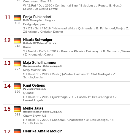
113
Congettano Blue PS
W / Z.Rpf / Db / 2020 / Continental Blue / Baloubet du Rouet / B: Gestüt
Lewitz, / Z: Gestüt Lewitz,
11
Fenja Fuhlendorf
RuFV Neuengörs u. Umg. e.V.
186
Feldgoldpepper
S / OS / Schi / 2019 / Hickstead White / Quintender / B: Fuhlendorf,Fenja / Z:
ZG Ariane u.Christian Denker,
12
Nicola Schweiger
Ostholst.RV Malente Eutin e.V.
243
Kamé
S / Meckl. / BwSch / 2019 / Karat du Plessis / Embassy I / B: Neumann,Sönke
/ Z: Kreutzfeldt,Carola
13
Maja Schellhammer
Reitgemeinschaft Böbs u.Umg. e.V.
307
Molly Malone US
S / Holst / B / 2019 / Verdi (Q-Verdi) / Cachas / B: Stall Madrigal, / Z:
Schultz,Ursula
14
Knut Oetjens
PS Granderheide e.V.
359
Qurasie
H / Holst / B / 2019 / Quickthago VDL / Casall / B: Henkel,Angela / Z:
Henkel,Angela
15
Meike Jalas
Reitgemeinschaft Böbs u.Umg. e.V.
083
Charly Brown US
H / Holst / B / 2020 / Chapeau / Chambertin / B: Stall Madrigal, / Z:
Schultz,Ursula
17
Henrike Amalie Mougin