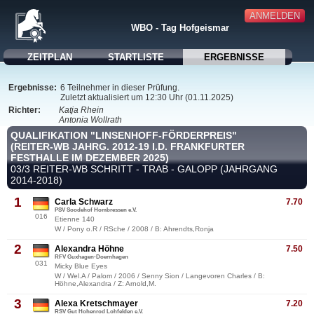
ANMELDEN
WBO - Tag Hofgeismar
ZEITPLAN
STARTLISTE
ERGEBNISSE
Ergebnisse:
6 Teilnehmer in dieser Prüfung.
Zuletzt aktualisiert um 12:30 Uhr (01.11.2025)
Richter:
Katja Rhein
Antonia Wollrath
QUALIFIKATION "LINSENHOFF-FÖRDERPREIS"
(REITER-WB JAHRG. 2012-19 I.D. FRANKFURTER
FESTHALLE IM DEZEMBER 2025)
03/3 REITER-WB SCHRITT - TRAB - GALOPP (JAHRGANG
2014-2018)
1
Carla Schwarz
7.70
PSV Soodehof Hombressen e.V.
016
Etienne 140
W / Pony o.R / RSche / 2008 / B: Ahrendts,Ronja
2
Alexandra Höhne
7.50
RFV Guxhagen-Doernhagen
031
Micky Blue Eyes
W / Wel.A / Palom / 2006 / Senny Sion / Langevoren Charles / B:
Höhne,Alexandra / Z: Arnold,M.
3
Alexa Kretschmayer
7.20
RSV Gut Hohenrod Lohfelden e.V.