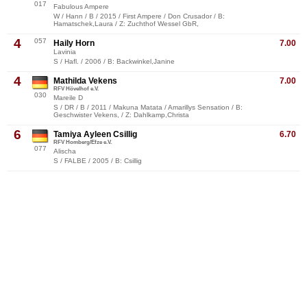
017
Fabulous Ampere
W / Hann / B / 2015 / First Ampere / Don Crusador / B:
Hamatschek,Laura / Z: Zuchthof Wessel GbR,
4
057
Haily Horn
7.00
Lavinia
S / Hafl. / 2006 / B: Backwinkel,Janine
4
Mathilda Vekens
7.00
RFV Hövelhof e.V.
030
Mareile D
S / DR / B / 2011 / Makuna Matata / Amarillys Sensation / B:
Geschwister Vekens, / Z: Dahlkamp,Christa
6
Tamiya Ayleen Csillig
6.70
RFV Homberg/Efze e.V.
077
Alischa
S / FALBE / 2005 / B: Csillig