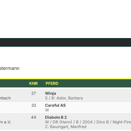
ostermann
KNR
PFERD
27
Winja
hrbach
S / B: Astor, Barbara
33
Careful AS
W
44
Diabolo B 2
m e.V.
W / DR (Hann) / B / 2004 / Dino B / Night-Fire 
Z: Baumgart, Manfred