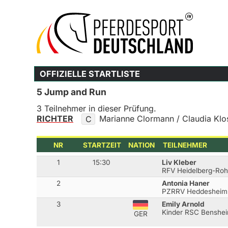
OFFIZIELLE STARTLISTE
5 Jump and Run
3 Teilnehmer in dieser Prüfung.
RICHTER
Marianne Clormann / Claudia Kl
C
NR
STARTZEIT
NATION
TEILNEHMER
1
15:30
Liv Kleber
RFV Heidelberg-Ro
2
Antonia Haner
PZRRV Heddesheim
3
Emily Arnold
Kinder RSC Benshei
GER