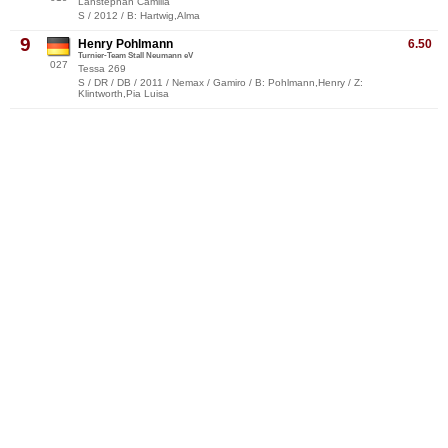
Lanstephan Camilla
S / 2012 / B: Hartwig,Alma
9
Henry Pohlmann
6.50
Turnier-Team Stall Neumann eV
027
Tessa 269
S / DR / DB / 2011 / Nemax / Gamiro / B: Pohlmann,Henry / Z:
Klintworth,Pia Luisa