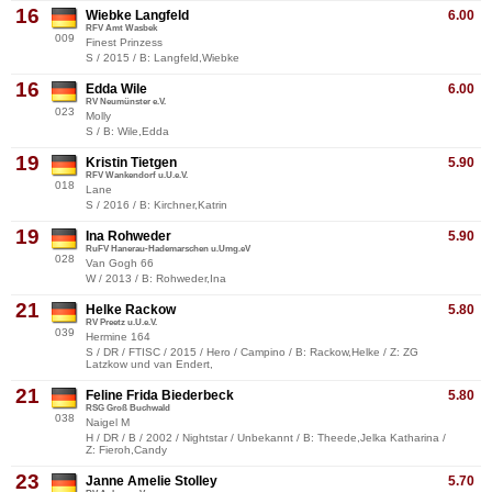
16
Wiebke Langfeld
6.00
RFV Amt Wasbek
009
Finest Prinzess
S / 2015 / B: Langfeld,Wiebke
16
Edda Wile
6.00
RV Neumünster e.V.
023
Molly
S / B: Wile,Edda
19
Kristin Tietgen
5.90
RFV Wankendorf u.U.e.V.
018
Lane
S / 2016 / B: Kirchner,Katrin
19
Ina Rohweder
5.90
RuFV Hanerau-Hademarschen u.Umg.eV
028
Van Gogh 66
W / 2013 / B: Rohweder,Ina
21
Helke Rackow
5.80
RV Preetz u.U.e.V.
039
Hermine 164
S / DR / FTISC / 2015 / Hero / Campino / B: Rackow,Helke / Z: ZG
Latzkow und van Endert,
21
Feline Frida Biederbeck
5.80
RSG Groß Buchwald
038
Naigel M
H / DR / B / 2002 / Nightstar / Unbekannt / B: Theede,Jelka Katharina /
Z: Fieroh,Candy
23
Janne Amelie Stolley
5.70