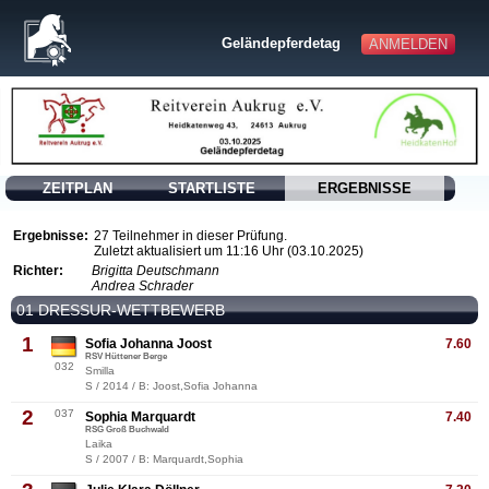
Geländepferdetag
ANMELDEN
ZEITPLAN
STARTLISTE
ERGEBNISSE
Ergebnisse:
27 Teilnehmer in dieser Prüfung.
Zuletzt aktualisiert um 11:16 Uhr (03.10.2025)
Richter:
Brigitta Deutschmann
Andrea Schrader
01 DRESSUR-WETTBEWERB
1
Sofia Johanna Joost
7.60
RSV Hüttener Berge
032
Smilla
S / 2014 / B: Joost,Sofia Johanna
2
037
Sophia Marquardt
7.40
RSG Groß Buchwald
Laika
S / 2007 / B: Marquardt,Sophia