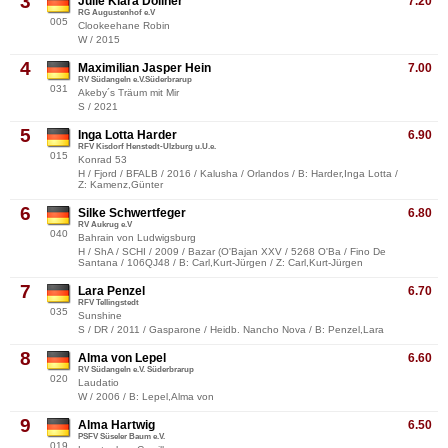
3
Julie Klara Döllner
7.20
RG Augustenhof e.V
005
Clookeehane Robin
W / 2015
4
Maximilian Jasper Hein
7.00
RV Südangeln e.V.Süderbrarup
031
Akeby´s Träum mit Mir
S / 2021
5
Inga Lotta Harder
6.90
RFV Kisdorf Henstedt-Ulzburg u.U.e.
015
Konrad 53
H / Fjord / BFALB / 2016 / Kalusha / Orlandos / B: Harder,Inga Lotta /
Z: Kamenz,Günter
6
Silke Schwertfeger
6.80
RV Aukrug e.V
040
Bahrain von Ludwigsburg
H / ShA / SCHI / 2009 / Bazar (O'Bajan XXV / 5268 O'Ba / Fino De
Santana / 106QJ48 / B: Carl,Kurt-Jürgen / Z: Carl,Kurt-Jürgen
7
Lara Penzel
6.70
RFV Tellingstedt
035
Sunshine
S / DR / 2011 / Gasparone / Heidb. Nancho Nova / B: Penzel,Lara
8
Alma von Lepel
6.60
RV Südangeln e.V. Süderbrarup
020
Laudatio
W / 2006 / B: Lepel,Alma von
9
Alma Hartwig
6.50
PSFV Süseler Baum e.V.
019