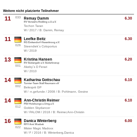
Weitere nicht platzierte Teilnehmer
11
033
Remay Damm
6.30
RV Vorwärts Rickling u.U.e.V.
Techon Taran
W / 2017 / B: Damm, Remay
11
Leefke Beitz
6.30
RG Emkendorf-Hexenkroog e.V.
026
Steendiek´s Coloportus
W / 2019
13
Kristina Hansen
6.20
RV Südangeln e.V. Süderbrarup
001
Akeby´s D Ferari
W / 2010
14
Katharina Gottschau
6.10
Turnier-Team Stall Neumann eV
002
Belesprit GP
W / -n.gefunde / 2008 / B: Pohlmann, Gesine
14
Ann-Christin Reimer
6.10
PSV Holzbunge u.Umg.e.V.
012
Golden Skydancer
W / PALOM / 2018 / B: Reimer,Ann-Christin
16
Danica Winterberg
6.00
RFV Amt Wasbek
022
Mister Magic Madoxx
W / F / 2016 / B: Winterberg,Danica