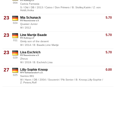
RV Aukrug e.V
004
Caricia Fantasia
S / Old / DB / 2013 / Catoo / Don Primero / B: Stolley,Katrin / Z: von
Holdt,Anika
23
Mia Schunack
5.70
RV Neumünster e.V.
024
Quaiser Junior
W / 2012
23
Line Martje Baade
5.70
RV Aukrug e.V
011
Gimly son of the deserrt
W / 2014 / B: Baade,Line Martje
23
Lisa Eschrich
5.70
RV Neumünster e.V.
029
Zheus
W / 2019 / B: Eschrich,Lisa
27
Lilly-Sophie Knoop
0.00
RFV Schlamersdorf u.U.
025
Santos 881
W / Hann / DB / 2004 / Souvenir / Pik Senior / B: Knoop,Lilly-Sophie /
Z: Peters,Rolf