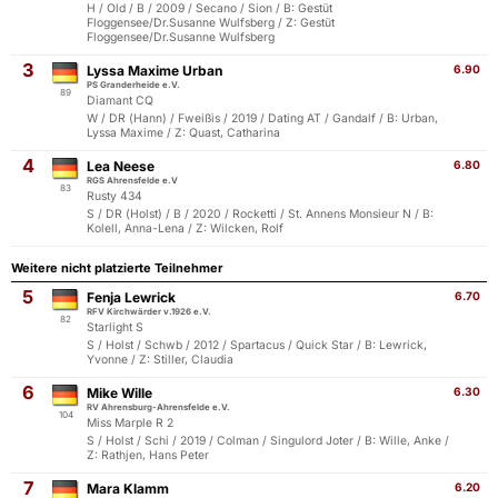
H / Old / B / 2009 / Secano / Sion / B: Gestüt
Floggensee/Dr.Susanne Wulfsberg / Z: Gestüt
Floggensee/Dr.Susanne Wulfsberg
3
Lyssa Maxime Urban
6.90
PS Granderheide e.V.
89
Diamant CQ
W / DR (Hann) / Fweißis / 2019 / Dating AT / Gandalf / B: Urban,
Lyssa Maxime / Z: Quast, Catharina
4
Lea Neese
6.80
RGS Ahrensfelde e.V
83
Rusty 434
S / DR (Holst) / B / 2020 / Rocketti / St. Annens Monsieur N / B:
Kolell, Anna-Lena / Z: Wilcken, Rolf
Weitere nicht platzierte Teilnehmer
5
Fenja Lewrick
6.70
RFV Kirchwärder v.1926 e.V.
82
Starlight S
S / Holst / Schwb / 2012 / Spartacus / Quick Star / B: Lewrick,
Yvonne / Z: Stiller, Claudia
6
Mike Wille
6.30
RV Ahrensburg-Ahrensfelde e.V.
104
Miss Marple R 2
S / Holst / Schi / 2019 / Colman / Singulord Joter / B: Wille, Anke /
Z: Rathjen, Hans Peter
7
Mara Klamm
6.20