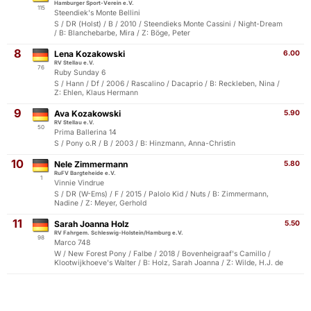
Hamburger Sport-Verein e.V.
115
Steendiek's Monte Bellini
S / DR (Holst) / B / 2010 / Steendieks Monte Cassini / Night-Dream
/ B: Blanchebarbe, Mira / Z: Böge, Peter
8
Lena Kozakowski
6.00
RV Stellau e.V.
76
Ruby Sunday 6
S / Hann / Df / 2006 / Rascalino / Dacaprio / B: Reckleben, Nina /
Z: Ehlen, Klaus Hermann
9
Ava Kozakowski
5.90
RV Stellau e.V.
50
Prima Ballerina 14
S / Pony o.R / B / 2003 / B: Hinzmann, Anna-Christin
10
Nele Zimmermann
5.80
RuFV Bargteheide e.V.
1
Vinnie Vindrue
S / DR (W-Ems) / F / 2015 / Palolo Kid / Nuts / B: Zimmermann,
Nadine / Z: Meyer, Gerhold
11
Sarah Joanna Holz
5.50
RV Fahrgem. Schleswig-Holstein/Hamburg e.V.
98
Marco 748
W / New Forest Pony / Falbe / 2018 / Bovenheigraaf's Camillo /
Klootwijkhoeve's Walter / B: Holz, Sarah Joanna / Z: Wilde, H.J. de