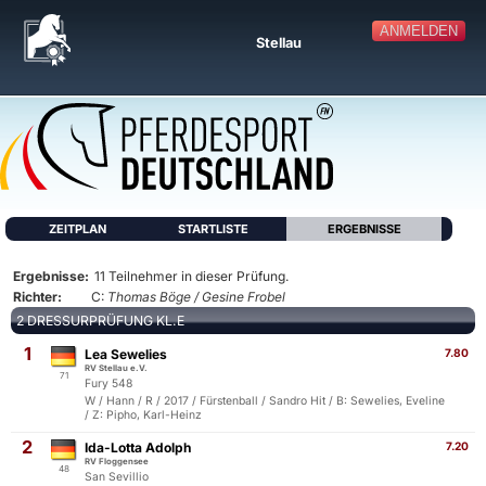
ANMELDEN
Stellau
ZEITPLAN
STARTLISTE
ERGEBNISSE
Ergebnisse:
11 Teilnehmer in dieser Prüfung.
Richter:
C:
Thomas Böge / Gesine Frobel
2 DRESSURPRÜFUNG KL.E
1
Lea Sewelies
7.80
RV Stellau e.V.
71
Fury 548
W / Hann / R / 2017 / Fürstenball / Sandro Hit / B: Sewelies, Eveline
/ Z: Pipho, Karl-Heinz
2
Ida-Lotta Adolph
7.20
RV Floggensee
48
San Sevillio