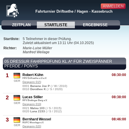
ANMELDEN
Fahrturnier Driftsethe / Hagen - Kassebruch
ZEITPLAN
STARTLISTE
ERGEBNISSE
Startliste:
5 Teilnehmer in dieser Prüfung.
Zuletzt aktualisiert um 13:11 Uhr (04.10.2025)
Richter:
Marie-Luise Müller
Manfred Weilage
05 DRESSUR FAHRPRÜFUNG KL.A* FÜR ZWEISPÄNNER
PFERDE / PONYS
1
Robert Kühn
08:30:00
FRV Driftsethe u.U.e.V.
GER
Gespann 015
:
0001
Banana Joe P
( / W / 2010)
0010
Dorothee K
( / S / 2020)
2
Lucas Stiller
08:38:00
RFV Brelinger Berg e.V.
GER
Gespann 019
:
0021
Malou 103
( / S / 2015)
0020
Luna 2153
( / S / 2012)
3
Bernhard Wessel
08:46:00
RUFC Moorlage e.V.
GER
Gespann 020
: