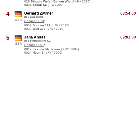
029
Singels Welsh Dancer
(Wel.A / H / 2015)
0034
Yakari 66
( / W / 2018)
4
Gerhard Zwirner
08:54:00
RFV Zauberwald
GER
Gespann 023
:
0012
Dundee 121
( / W / 2010)
0032
Willi 379
( / W / 2010)
5
Jana Ahlers
09:02:00
RFS Zentrum Nord e.V.
GER
Gespann 001
:
0019
Kasimir Malfattore
( / W / 2004)
0024
Nouri 2
( / W / 2004)