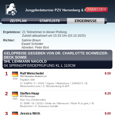
ANMELDEN
Jungpferdeturnier PZV Herrenberg & RFV Jettingen
ZEITPLAN
STARTLISTE
ERGEBNISSE
Ergebnisse:
21 Teilnehmer in dieser Prüfung.
Zuletzt aktualisiert um 15:33 Uhr (03.10.2025)
Richter:
Sabine Braun
Ewald Schlotter
Abreiten: Peter Bort
GELDPREISE GEGEBEN VON DR. CHARLOTTE SCHWEIZER-
DECK SOWIE
SHL LEHMANN NAGOLD
04 SPRINGPFERDEPRÜFUNG KL.L 110CM
1
Ralf Weischedel
8.50
PSV Gäufelden-Weildorf e.V.
059
Papillon GW
S / KWPN / F / 2020 / Vigaro / Matterhorn / 109HO71 / B:
Weischedel,Lena / Z: Woudenberg,G.W.F.
2
Steffen Haap
8.20
RFV Mössingen
065
See You d'Ardenellee
S / BWP / B / 2018 / Otello de Villeneuve / Rash R (n.gek.) / B:
Binder,Kim / Z: Godeaux,Camille
3
Jessica Wirth
8.00