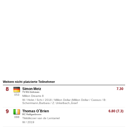
Weitere nicht platzierte Teilnehmer
8
Simon Metz
7.30
TV RG Gültstein
053
Million Dreams 8
W / Holst / Schi / 2018 / Million Dollar (Million Dollar / Cassus / B:
Scherrmann,Barbara / Z: Unkelbach,Josef
9
Thomas O´Brien
6.80 (7.3)
RC Heiligenbronn
088
Tikkitikcoer van de Lentamel
W / 2019