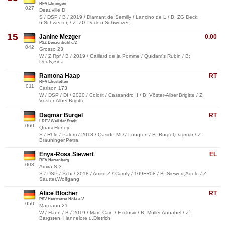
RFV Ehningen
027
Deauville D
S / DSP / B / 2019 / Diamant de Semilly / Lancino de L / B: ZG Deck
u.Schweizer, / Z: ZG Deck u.Schweizer,
15
Janine Mezger
0.00
PSZ Benzenbühl e.V.
042
Grosso 23
W / Z.Rpf / B / 2019 / Gaillard de la Pomme / Quidam's Rubin / B:
Deuß,Sina
Ramona Haap
RT
RFV Ehestetten
011
Carlson 173
W / DSP / Df / 2020 / Colorit / Cassandro II / B: Vöster-Alber,Brigitte / Z:
Vöster-Alber,Brigitte
Dagmar Bürgel
RT
LRFV Weil der Stadt
060
Quasi Honey
S / Rhld / Palom / 2018 / Qaside MD / Longton / B: Bürgel,Dagmar / Z:
Bräuninger,Petra
Enya-Rosa Siewert
EL
RFV Herrenberg
003
Amira S 3
S / DSP / Schi / 2018 / Amiro Z / Caroly / 109FR08 / B: Siewert,Adele / Z:
Sautter,Wolfgang
Alice Blocher
RT
PSV Henstetter Höfe e.V.
050
Marciano 21
W / Hann / B / 2019 / Marc Cain / Exclusiv / B: Müller,Annabel / Z:
Bargsten, Hannelore u.Dietrich,