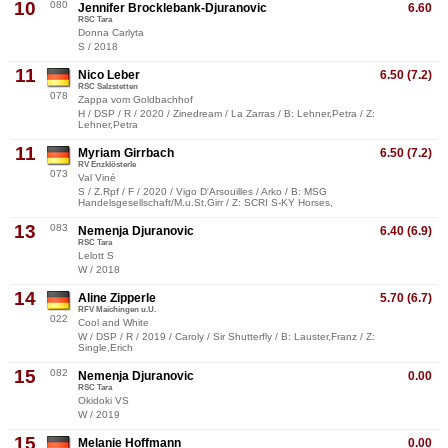
10
080
Jennifer Brocklebank-Djuranovic
6.60
RSC Tara
Donna Carlyta
S / 2018
11
Nico Leber
6.50 (7.2)
RSC Salzstetten
078
Zappa vom Goldbachhof
H / DSP / R / 2020 / Zinedream / La Zarras / B: Lehner,Petra / Z:
Lehner,Petra
11
Myriam Girrbach
6.50 (7.2)
RV Enzklösterle
073
Val Viné
S / Z.Rpf / F / 2020 / Vigo D'Arsouilles / Arko / B: MSG
Handelsgesellschaft/M.u.St.Girr / Z: SCRI S-KY Horses,
13
083
Nemenja Djuranovic
6.40 (6.9)
RSC Tara
Lelott S
W / 2018
14
Aline Zipperle
5.70 (6.7)
RFV Maichingen u.U.
022
Cool and White
W / DSP / R / 2019 / Caroly / Sir Shutterfly / B: Lauster,Franz / Z:
Single,Erich
15
082
Nemenja Djuranovic
0.00
RSC Tara
Okidoki VS
W / 2019
15
Melanie Hoffmann
0.00