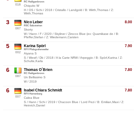
RC Heiligenbronn
016
Chiquito W
H / OS / Schi / 2018 / Cristallo / Landgold / B: Wirth,Thomas / Z:
Wirth,Thomas
3
Nico Leber
8.00
RSC Salzstetten
067
Skorty
W / Hann / F / 2020 / Skyliner / Zirocco Blue (ex: Quamikase de / B:
Pfeffer,Stefan / Z: Wiedemann,Carsten
5
Karina Spörl
7.90
RFV Pfalzgrafenweiler
002
Aiyana S
S / Westf / Db / 2018 / A la Carte NRW / Arpeggio / B: Spörl,Karina / Z:
Schulte,Karla
6
Thomas O´Brien
7.80
RC Heiligenbronn
087
Un Bellissimo S
W / 2019
6
Isabel Chiara Schmidt
7.80
RFV Herrenberg
007
Calea Blue
S / Hann / Schi / 2019 / Chacoon Blue / Lord Pezi / B: Emilian,Maxi / Z:
Heinrich,Daniel