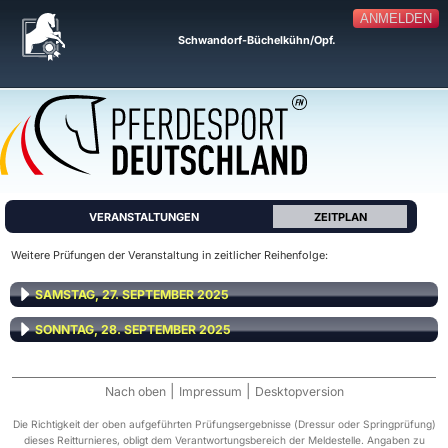
ANMELDEN
Schwandorf-Büchelkühn/Opf.
VERANSTALTUNGEN
ZEITPLAN
Weitere Prüfungen der Veranstaltung in zeitlicher Reihenfolge:
SAMSTAG, 27. SEPTEMBER 2025
SONNTAG, 28. SEPTEMBER 2025
|
|
Nach oben
Impressum
Desktopversion
Die Richtigkeit der oben aufgeführten Prüfungsergebnisse (Dressur oder Springprüfung)
dieses Reitturnieres, obligt dem Verantwortungsbereich der Meldestelle. Angaben zu