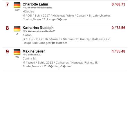
7
Charlotte Lahm
0 / 68.73
RSG Worms-Pfeddersheim
107
Hélouise
M / OS / Schi / 2017 / Hickstead White / Cartani / B: Lahm,Markus
/ Lahm,Beate / Z: Lange,G�nter
8
Katharina Rudolph
0 / 73.56
RFV Weisenheim am Sand e.V.
2
Aiollos
G / DSP / B / 2016 / Amiro Z / Stanton / B: Rudolph,Katharina / Z:
Haupt- und Landgest�t Marbach,
9
Maxine Seiler
4 / 55.48
RFV Zeiskam e.V.
70
Cortina M.
M / Westf / Schi / 2012 / Cathanos / Nouveau Roi xx / B:
Borde,Jessica / Z: M�hring,G�nter