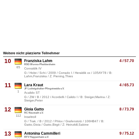
Weitere nicht platzierte Teilnehmer
10
Franziska Lahm
4 / 57.70
RSG Worms-Pfeddersheim
65
Conraldik IV
G / Holst / Schi / 2009 / Corrado I / Heraldik xx / 105AY78 / B:
Lahm,Franziska / Z: Piening,Thies
11
Lara Kraut
4 / 65.73
JF Ludwigshafen-Pfingstweide e.V.
1
Acalido ST
G / ZW / B / 2012 / Acordelli / Calido I / B: Steiger,Marina / Z:
Steiger,Peter
12
Gioia Gatto
8 / 73.79
RC Neustadt e.V.
112
Inseltroll
G / Trak. / B / 2012 / Phlox / Grafenstolz / 106HB47 / B:
Gatto,Gioia / Gatto,Birgit / Z: Heinzkill,Sabine
13
Antonina Cammilleri
9 / 75.12
RFV Heppenheim e.V.