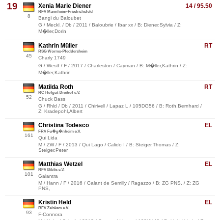
19
Xenia Marie Diener
14 / 95.50
RFV Mannheim-Friedrichsfeld
8
Bangi du Baloubet
G / Meckl. / Db / 2011 / Baloubrie / Ibar xx / B: Diener,Sylvia / Z:
M�ller,Dorin
Kathrin Müller
RT
RSG Worms-Pfeddersheim
45
Charly 1749
G / Westf / F / 2017 / Charleston / Cayman / B: M�ller,Kathrin / Z:
M�ller,Kathrin
Matilda Roth
RT
RC Hofgut Dreihof e.V.
52
Chuck Bass
G / Rhld / Db / 2011 / Chirivell / Lapaz L / 105DG56 / B: Roth,Bernhard /
Z: Kradepohl,Albert
Christina Todesco
EL
FRV Fu�g�nheim e.V.
161
Qui Lida
M / ZW / F / 2013 / Qui Lago / Calido I / B: Steiger,Thomas / Z:
Steiger,Peter
Matthias Wetzel
EL
RFV Biblis e.V.
101
Galantra
M / Hann / F / 2016 / Galant de Semilly / Ragazzo / B: ZG PNS, / Z: ZG
PNS,
Kristin Held
EL
RFV Zeiskam e.V.
93
F-Connora