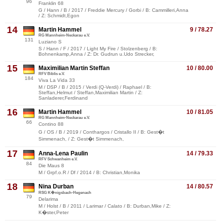
96
Franklin 68
G / Hann / B / 2017 / Freddie Mercury / Gorbi / B: Cammilleri,Anna
/ Z: Schmidt,Egon
14
Martin Hammel
9 / 78.27
RG Mannheim-Neckarau e.V.
131
Luziano S
S / Hann / F / 2017 / Light My Fire / Stolzenberg / B:
Bohnenkamp,Anna / Z: Dr. Gudrun u.Udo Strecker,
15
Maximilian Martin Steffan
10 / 80.00
RFV Biblis e.V.
184
Viva La Vida 33
M / DSP / B / 2015 / Verdi (Q-Verdi) / Raphael / B:
Steffan,Helmut / Steffan,Maximilian Martin / Z:
Sanladerer,Ferdinand
16
Martin Hammel
10 / 81.05
RG Mannheim-Neckarau e.V.
66
Contino 88
G / OS / B / 2019 / Conthargos / Cristallo II / B: Gest�t
Simmenach, / Z: Gest�t Simmenach,
17
Anna-Lena Paulin
14 / 79.33
RFV Schwanheim e.V.
84
Die Maus 8
M / Grpf.o.R / Df / 2014 / B: Christian,Monika
18
Nina Durban
14 / 80.57
RSG K�nigsbach-Hegenach
79
Delarima
M / Holst / B / 2011 / Larimar / Calato / B: Durban,Mike / Z:
K�ster,Peter