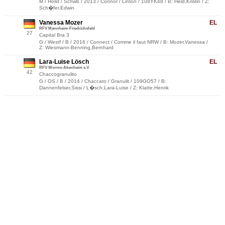
M / Holst / Schwb / 2013 / Connor / Linton / 108YK48 / B: Held,Kristin / Z:
Sch�fer,Edwin
Vanessa Mozer
EL
RFV Mannheim-Friedrichsfeld
27
Capital Bra 3
G / Westf / B / 2016 / Connect / Comme il faut NRW / B: Mozer,Vanessa /
Z: Wiesmann-Benning,Bernhard
Lara-Luise Lösch
EL
RFV Worms-Abenheim e.V.
42
Chaccogranulito
G / OS / B / 2014 / Chaccato / Granulit / 109GO57 / B:
Dannenfelser,Sissi / L�sch,Lara-Luise / Z: Klatte,Henrik