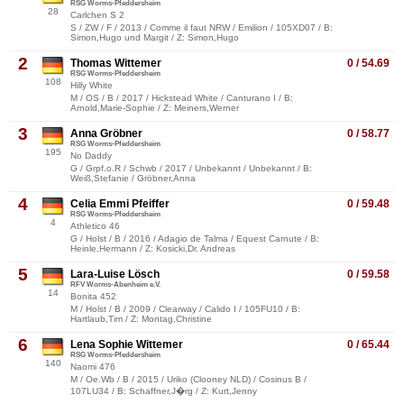
RSG Worms-Pfeddersheim
28
Carlchen S 2
S / ZW / F / 2013 / Comme il faut NRW / Emilion / 105XD07 / B:
Simon,Hugo und Margit / Z: Simon,Hugo
2
Thomas Wittemer
0 / 54.69
RSG Worms-Pfeddersheim
108
Hilly White
M / OS / B / 2017 / Hickstead White / Canturano I / B:
Arnold,Marie-Sophie / Z: Meiners,Werner
3
Anna Gröbner
0 / 58.77
RSG Worms-Pfeddersheim
195
No Daddy
G / Grpf.o.R / Schwb / 2017 / Unbekannt / Unbekannt / B:
Weiß,Stefanie / Gröbner,Anna
4
Celia Emmi Pfeiffer
0 / 59.48
RSG Worms-Pfeddersheim
4
Athletico 46
G / Holst / B / 2016 / Adagio de Talma / Equest Carnute / B:
Heinle,Hermann / Z: Kosicki,Dr. Andreas
5
Lara-Luise Lösch
0 / 59.58
RFV Worms-Abenheim e.V.
14
Bonita 452
M / Holst / B / 2009 / Clearway / Calido I / 105FU10 / B:
Hartlaub,Tim / Z: Montag,Christine
6
Lena Sophie Wittemer
0 / 65.44
RSG Worms-Pfeddersheim
140
Naomi 476
M / Oe.Wb / B / 2015 / Uriko (Clooney NLD) / Cosinus B /
107LU34 / B: Schaffner,J�rg / Z: Kurt,Jenny