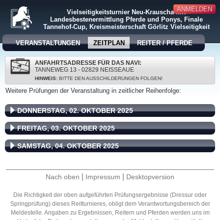
ANMELDEN
Vielseitigkeitsturnier Neu-Krauscha mit
Landesbestenermittlung Pferde und Ponys, Finale
Tannehof-Cup, Kreismeisterschaft Görlitz Vielseitigkeit
VERANSTALTUNGEN
ZEITPLAN
REITER / PFERDE
ANFAHRTSADRESSE FÜR DAS NAVI:
TANNEWEG 13 - 02829 NEISSEAUE
HINWEIS:
BITTE DEN AUSSCHILDERUNGEN FOLGEN!
Weitere Prüfungen der Veranstaltung in zeitlicher Reihenfolge:
DONNERSTAG, 02. OKTOBER 2025
FREITAG, 03. OKTOBER 2025
SAMSTAG, 04. OKTOBER 2025
|
|
Nach oben
Impressum
Desktopversion
Die Richtigkeit der oben aufgeführten Prüfungsergebnisse (Dressur oder
Springprüfung) dieses Reitturnieres, obligt dem Verantwortungsbereich der
Meldestelle. Angaben zu Ergebnissen, Reitern und Pferden werden uns im