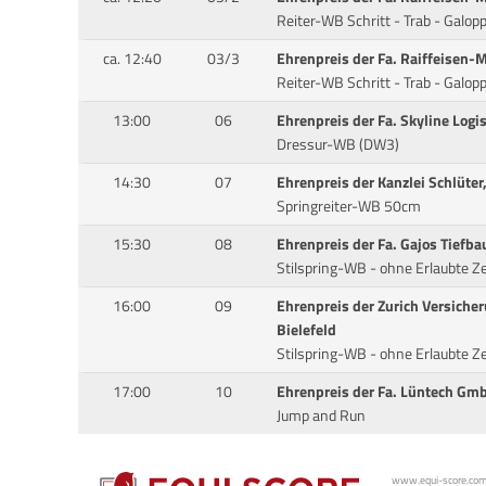
Reiter-WB Schritt - Trab - Galopp
ca. 12:40
03/3
Ehrenpreis der Fa. Raiffeisen-M
Reiter-WB Schritt - Trab - Galopp
13:00
06
Ehrenpreis der Fa. Skyline Logi
Dressur-WB (DW3)
14:30
07
Ehrenpreis der Kanzlei Schlüter
Springreiter-WB 50cm
15:30
08
Ehrenpreis der Fa. Gajos Tiefba
Stilspring-WB - ohne Erlaubte Z
16:00
09
Ehrenpreis der Zurich Versiche
Bielefeld
Stilspring-WB - ohne Erlaubte Z
17:00
10
Ehrenpreis der Fa. Lüntech Gm
Jump and Run
www.equi-score.com i