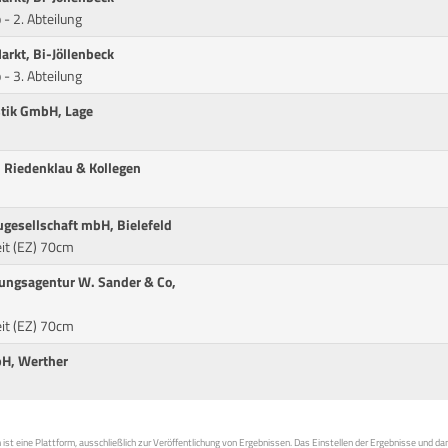
 - 2. Abteilung
arkt, Bi-Jöllenbeck
 - 3. Abteilung
stik GmbH, Lage
, Riedenklau & Kollegen
ugesellschaft mbH, Bielefeld
eit (EZ) 70cm
rungsagentur W. Sander & Co,
eit (EZ) 70cm
bH, Werther
st eine Plattform, ausschließlich zur Veröffentlichung von Ergebnissen. Das Einstellen der Ergebnisse und da