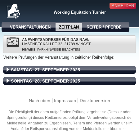
ANMELDEN
Working Equitation Turnier
VERANSTALTUNGEN
ZEITPLAN
REITER / PFERDE
ANFAHRTSADRESSE FÜR DAS NAVI:
HASENBECKALLEE 33, 21789 WINGST
HINWEIS:
PARKHINWEISE BEACHTEN!
Weitere Prüfungen der Veranstaltung in zeitlicher Reihenfolge:
SAMSTAG, 27. SEPTEMBER 2025
SONNTAG, 28. SEPTEMBER 2025
|
|
Nach oben
Impressum
Desktopversion
Die Richtigkeit der oben aufgeführten Prüfungsergebnisse (Dressur oder
Springprüfung) dieses Reitturnieres, obligt dem Verantwortungsbereich der
Meldestelle. Angaben zu Ergebnissen, Reitern und Pferden werden uns im
Verlauf der Reitsportveranstaltung von der Meldestelle nur übermittelt.