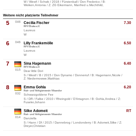
W / Westf / Schwb / 2018 / Fürstenball / Don Frederico / B:
Weiken,Antonia / Z: ZG Eikermann, Manfred u.Mechthild,
Weitere nicht platzierte Teilnehmer
5
046
Cecilia Fischer
7.30
RFV Brake e.V.
Laureus
W
6
046
Lilly Frankemölle
6.50
RFV Brake e.V.
Laureus
W
7
Sina Hagemann
6.40
RFV Brake e.V.
015
Dear little Dori
S / Westf / B / 2015 / Don Dynamo / Donnerruf / B: Hagemann,Nicole /
Z: Niedermowwe,Matthias
8
Emma Gohla
6.20
Reit- und Voltigierverein Vilsendor
032
Schwarzgoldene Fee
S / DR / Falbe / 2010 / Rheingold / D'Artagnon / B: Gohla,Andrea / Z:
Fuseler,Johann
Silke Adomeit
RT
Reit- und Voltigierverein Vilsendor
014
Danziella
S / Hann / Df / 2015 / Dannebrog / Londonderry / B: Adomeit,Silke / Z:
Dreyer,Christian