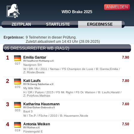
ANMELDEN
WBO Brake 2025
ZEITPLAN
STARTLISTE
ERGEBNISSE
Ergebnisse:
9 Teilnehmer in dieser Prüfung.
Zuletzt aktualisiert um 14:43 Uhr (28.09.2025)
05 DRESSURREITER WB (RA1/2)
1
Emilia Gantar
7.90
RV Isselhorst-Holtkamp e.V.
027
Navignon SH
W / DR / B / 2011 / Nemax / FS Champion de Luxe / B: Gantar,Emilia /
Z: Rösler,Beate
2
Kati Laufs
7.80
RV St.Georg Salzkotten e.V.
070
My little Man
H / DR / Palom / 2015 / FS Mr. Right / FS Dr. Watson / B: Laufs,Harald /
Z: Polzfuss,Mathias
3
Katharina Hausmann
7.60
RV Drei-Eichen-Diebrock e.V.
003
Bazil 3
W / Tin.P / FSche / 2010 / B: Hausmann,Nicole
4
Antonia Weiken
7.50
RV Rüthen e.V.
019
Fürstengold E