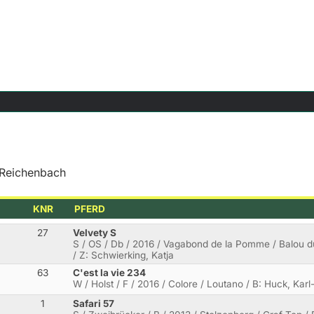
 Reichenbach
KNR
PFERD
27
Velvety S
S / OS / Db / 2016 / Vagabond de la Pomme / Balou du
/ Z: Schwierking, Katja
63
C'est la vie 234
W / Holst / F / 2016 / Colore / Loutano / B: Huck, Ka
1
Safari 57