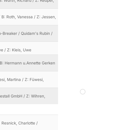
B: Wurth, Richard / Z: Keuper,
/ B: Roth, Vanessa / Z: Jessen,
n-Breaker / Quidam's Rubin /
we / Z: Kleis, Uwe
/ B: Hermann u.Annette Gerken
si, Martina / Z: Füwesi,
destall GmbH / Z: Wihren,
 Resnick, Charlotte /