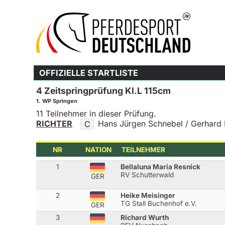
OFFIZIELLE STARTLISTE
4 Zeitspringprüfung Kl.L 115cm
1. WP Springen
11 Teilnehmer in dieser Prüfung.
RICHTER
Hans Jürgen Schnebel / Gerhard
C
NR
NATION
TEILNEHMER
1
Bellaluna Maria Resnick
RV Schutterwald
GER
2
Heike Meisinger
TG Stall Buchenhof e.V.
GER
3
Richard Wurth