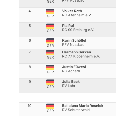
RFV Nussbach
GER
4
Volker Roth
RC Altenheim e.V.
GER
5
Pia Ruf
RC 99 Freiburg e.V.
GER
6
Karin Schöffel
RFV Nussbach
GER
7
Hermann Gerken
RC 77 Kippenheim e.V.
GER
8
Justin Füwesi
RC Achern
GER
9
Julia Beck
RV Lahr
GER
10
Bellaluna Maria Resnick
RV Schutterwald
GER