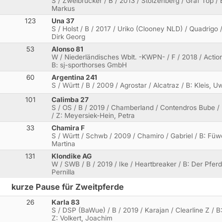
S / Zweibrücker / B / 2013 / Stolzenberg / Graf Top / 
Markus
123
Una 37
S / Holst / B / 2017 / Uriko (Clooney NLD) / Quadrigo 
Dirk Georg
53
Alonso 81
W / Niederländisches Wblt. -KWPN- / F / 2018 / Actio
B: sj-sporthorses GmbH
60
Argentina 241
S / Württ / B / 2009 / Agrostar / Alcatraz / B: Kleis, U
101
Calimba 27
S / OS / B / 2019 / Chamberland / Contendros Bube 
/ Z: Meyersiek-Hein, Petra
33
Chamira F
S / Württ / Schwb / 2009 / Chamiro / Gabriel / B: Füwe
Martina
131
Klondike AG
W / SWB / B / 2019 / Ike / Heartbreaker / B: Der Pfer
Pernilla
kurze Pause für Zweitpferde
26
Karla 83
S / DSP (BaWue) / B / 2019 / Karajan / Clearline Z / B:
Z: Volkert, Joachim