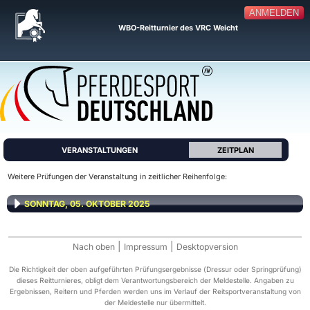
ANMELDEN
WBO-Reitturnier des VRC Weicht
VERANSTALTUNGEN
ZEITPLAN
Weitere Prüfungen der Veranstaltung in zeitlicher Reihenfolge:
SONNTAG, 05. OKTOBER 2025
|
|
Nach oben
Impressum
Desktopversion
Die Richtigkeit der oben aufgeführten Prüfungsergebnisse (Dressur oder Springprüfung)
dieses Reitturnieres, obligt dem Verantwortungsbereich der Meldestelle. Angaben zu
Ergebnissen, Reitern und Pferden werden uns im Verlauf der Reitsportveranstaltung von
der Meldestelle nur übermittelt.