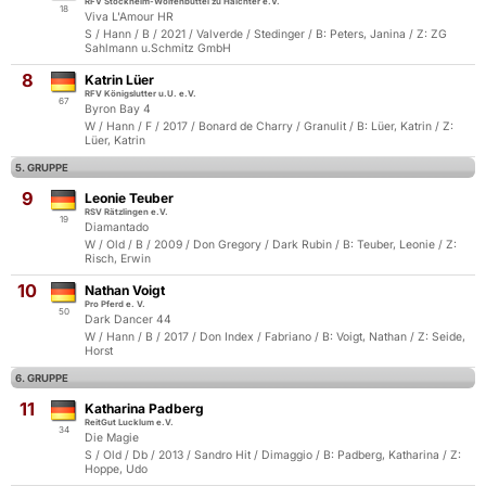
RFV Stöckheim-Wolfenbüttel zu Halchter e.V.
18
Viva L'Amour HR
S / Hann / B / 2021 / Valverde / Stedinger / B: Peters, Janina / Z: ZG
Sahlmann u.Schmitz GmbH
8
Katrin Lüer
RFV Königslutter u.U. e.V.
67
Byron Bay 4
W / Hann / F / 2017 / Bonard de Charry / Granulit / B: Lüer, Katrin / Z:
Lüer, Katrin
5. GRUPPE
9
Leonie Teuber
RSV Rätzlingen e.V.
19
Diamantado
W / Old / B / 2009 / Don Gregory / Dark Rubin / B: Teuber, Leonie / Z:
Risch, Erwin
10
Nathan Voigt
Pro Pferd e. V.
50
Dark Dancer 44
W / Hann / B / 2017 / Don Index / Fabriano / B: Voigt, Nathan / Z: Seide,
Horst
6. GRUPPE
11
Katharina Padberg
ReitGut Lucklum e.V.
34
Die Magie
S / Old / Db / 2013 / Sandro Hit / Dimaggio / B: Padberg, Katharina / Z:
Hoppe, Udo