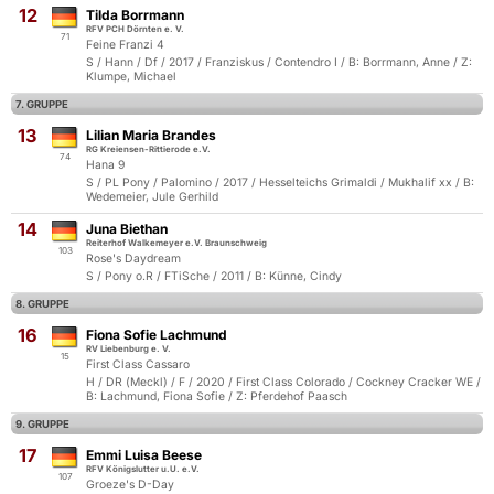
12
Tilda Borrmann
RFV PCH Dörnten e. V.
71
Feine Franzi 4
S / Hann / Df / 2017 / Franziskus / Contendro I / B: Borrmann, Anne / Z:
Klumpe, Michael
7. GRUPPE
13
Lilian Maria Brandes
RG Kreiensen-Rittierode e.V.
74
Hana 9
S / PL Pony / Palomino / 2017 / Hesselteichs Grimaldi / Mukhalif xx / B:
Wedemeier, Jule Gerhild
14
Juna Biethan
Reiterhof Walkemeyer e.V. Braunschweig
103
Rose's Daydream
S / Pony o.R / FTiSche / 2011 / B: Künne, Cindy
8. GRUPPE
16
Fiona Sofie Lachmund
RV Liebenburg e. V.
15
First Class Cassaro
H / DR (Meckl) / F / 2020 / First Class Colorado / Cockney Cracker WE /
B: Lachmund, Fiona Sofie / Z: Pferdehof Paasch
9. GRUPPE
17
Emmi Luisa Beese
RFV Königslutter u.U. e.V.
107
Groeze's D-Day