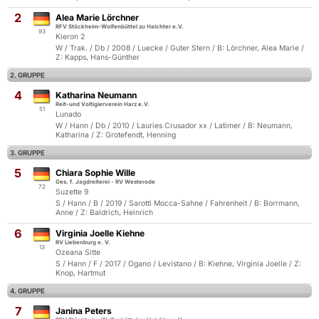
2
Alea Marie Lörchner
RFV Stöckheim-Wolfenbüttel zu Halchter e.V.
93
Kieron 2
W / Trak. / Db / 2008 / Luecke / Guter Stern / B: Lörchner, Alea Marie /
Z: Kapps, Hans-Günther
2. GRUPPE
4
Katharina Neumann
Reit-und Voltigierverein Harz e.V.
51
Lunado
W / Hann / Db / 2010 / Lauries Crusador xx / Latimer / B: Neumann,
Katharina / Z: Grotefendt, Henning
3. GRUPPE
5
Chiara Sophie Wille
Ges. f. Jagdreiterei - RV Westerode
72
Suzette 9
S / Hann / B / 2019 / Sarotti Mocca-Sahne / Fahrenheit / B: Borrmann,
Anne / Z: Baldrich, Heinrich
6
Virginia Joelle Kiehne
RV Liebenburg e. V.
13
Ozeana Sitte
S / Hann / F / 2017 / Ogano / Levistano / B: Kiehne, Virginia Joelle / Z:
Knop, Hartmut
4. GRUPPE
7
Janina Peters