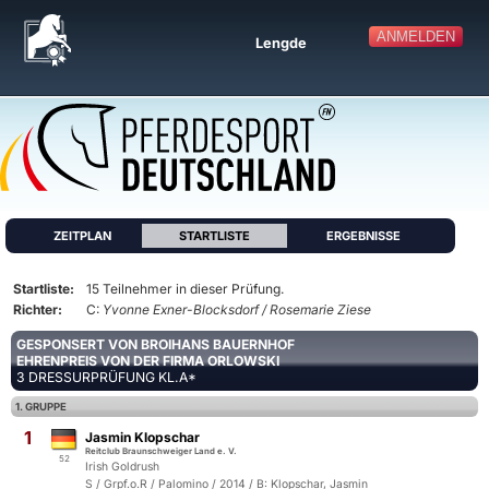
ANMELDEN
Lengde
ZEITPLAN
STARTLISTE
ERGEBNISSE
Startliste:
15 Teilnehmer in dieser Prüfung.
Richter:
C:
Yvonne Exner-Blocksdorf / Rosemarie Ziese
GESPONSERT VON BROIHANS BAUERNHOF
EHRENPREIS VON DER FIRMA ORLOWSKI
3 DRESSURPRÜFUNG KL.A*
1. GRUPPE
1
Jasmin Klopschar
Reitclub Braunschweiger Land e. V.
52
Irish Goldrush
S / Grpf.o.R / Palomino / 2014 / B: Klopschar, Jasmin