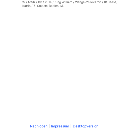
W / NWR / Db / 2014 / King William / Wengelo's Ricardo / B: Beese,
Katrin / Z: Smeets-Beelen, M.
|
|
Nach oben
Impressum
Desktopversion