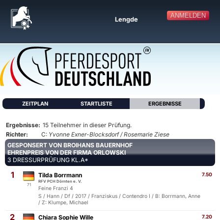
ANMELDEN
Lengde
ZEITPLAN
STARTLISTE
ERGEBNISSE
Ergebnisse:
15 Teilnehmer in dieser Prüfung.
Richter:
C:
Yvonne Exner-Blocksdorf / Rosemarie Ziese
GESPONSERT VON BROIHANS BAUERNHOF
EHRENPREIS VON DER FIRMA ORLOWSKI
3 DRESSURPRÜFUNG KL.A*
1
Tilda Borrmann
7.50
RFV PCH Dörnten e. V.
71
Feine Franzi 4
S / Hann / Df / 2017 / Franziskus / Contendro I / B: Borrmann, Anne
/ Z: Klumpe, Michael
2
Chiara Sophie Wille
7.20