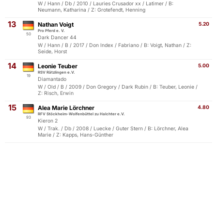
W / Hann / Db / 2010 / Lauries Crusador xx / Latimer / B:
Neumann, Katharina / Z: Grotefendt, Henning
13
Nathan Voigt
5.20
Pro Pferd e. V.
50
Dark Dancer 44
W / Hann / B / 2017 / Don Index / Fabriano / B: Voigt, Nathan / Z:
Seide, Horst
14
Leonie Teuber
5.00
RSV Rätzlingen e.V.
19
Diamantado
W / Old / B / 2009 / Don Gregory / Dark Rubin / B: Teuber, Leonie /
Z: Risch, Erwin
15
Alea Marie Lörchner
4.80
RFV Stöckheim-Wolfenbüttel zu Halchter e.V.
93
Kieron 2
W / Trak. / Db / 2008 / Luecke / Guter Stern / B: Lörchner, Alea
Marie / Z: Kapps, Hans-Günther