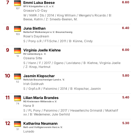
7
Emmi Luisa Beese
6.60
RFV Königslutter u.U. e.V.
107
Groeze's D-Day
W / NWR / Db / 2014 / King William / Wengelo's Ricardo / B:
Beese, Katrin / Z: Smeets-Beelen, M.
8
Juna Biethan
6.40
Reiterhof Walkemeyer e.V. Braunschweig
103
Rose's Daydream
S / Pony o.R / FTiSche / 2011 / B: Künne, Cindy
9
Virginia Joelle Kiehne
6.00
RV Liebenburg e. V.
13
Ozeana Sitte
S / Hann / F / 2017 / Ogano / Levistano / B: Kiehne, Virginia Joelle
/ Z: Knop, Hartmut
10
Jasmin Klopschar
5.80
Reitclub Braunschweiger Land e. V.
52
Irish Goldrush
S / Grpf.o.R / Palomino / 2014 / B: Klopschar, Jasmin
11
Lilian Maria Brandes
5.40
RG Kreiensen-Rittierode e.V.
74
Hana 9
S / PL Pony / Palomino / 2017 / Hesselteichs Grimaldi / Mukhalif
xx / B: Wedemeier, Jule Gerhild
12
Katharina Neumann
5.30
Reit-und Voltigierverein Harz e.V.
51
Lunado