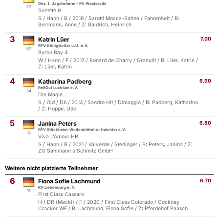
Ges. f. Jagdreiterei - RV Westerode
72
Suzette 9
S / Hann / B / 2019 / Sarotti Mocca-Sahne / Fahrenheit / B:
Borrmann, Anne / Z: Baldrich, Heinrich
3
Katrin Lüer
7.00
RFV Königslutter u.U. e.V.
67
Byron Bay 4
W / Hann / F / 2017 / Bonard de Charry / Granulit / B: Lüer, Katrin /
Z: Lüer, Katrin
4
Katharina Padberg
6.90
ReitGut Lucklum e.V.
34
Die Magie
S / Old / Db / 2013 / Sandro Hit / Dimaggio / B: Padberg, Katharina
/ Z: Hoppe, Udo
5
Janina Peters
6.80
RFV Stöckheim-Wolfenbüttel zu Halchter e.V.
18
Viva L'Amour HR
S / Hann / B / 2021 / Valverde / Stedinger / B: Peters, Janina / Z:
ZG Sahlmann u.Schmitz GmbH
Weitere nicht platzierte Teilnehmer
6
Fiona Sofie Lachmund
6.70
RV Liebenburg e. V.
15
First Class Cassaro
H / DR (Meckl) / F / 2020 / First Class Colorado / Cockney
Cracker WE / B: Lachmund, Fiona Sofie / Z: Pferdehof Paasch