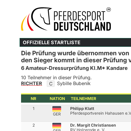
OFFIZIELLE STARTLISTE
Die Prüfung wurde übernommen von S
den Sieger kommt in dieser Prüfung 
6 Amateur-Dressurprüfung Kl.M* Kandare
10 Teilnehmer in dieser Prüfung.
RICHTER
Sybille Bubenik
C
NR
NATION
TEILNEHMER
1
Philipp Klatt
Pferdesportverein Hahausen e.V
GER
2
Dr. Margit Christiansen
RV Holzerode e. V.
GER