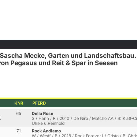
ascha Mecke, Garten und Landschaftsbau. D
von Pegasus und Reit & Spar in Seesen
KNR
PFERD
65
Della Rose
.
S / Hann / R / 2010 / De Niro / Matcho AA / B: Klatt-C
Ulrike u.Reinhold
71
Rock Andiamo
W / Westf / B / 2018 / Rock Forever I / Cristo / B: Chri