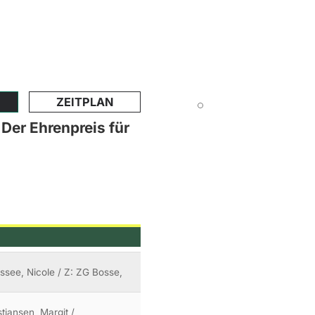
ZEITPLAN
er Ehrenpreis für
issee, Nicole / Z: ZG Bosse,
stiansen, Margit /