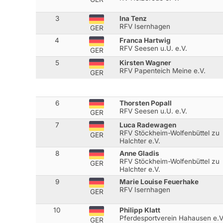
3
Ina Tenz
RFV Isernhagen
GER
4
Franca Hartwig
RFV Seesen u.U. e.V.
GER
5
Kirsten Wagner
RFV Papenteich Meine e.V.
GER
6
Thorsten Popall
RFV Seesen u.U. e.V.
GER
7
Luca Radewagen
RFV Stöckheim-Wolfenbüttel zu
GER
Halchter e.V.
8
Anne Gladis
RFV Stöckheim-Wolfenbüttel zu
GER
Halchter e.V.
9
Marie Louise Feuerhake
RFV Isernhagen
GER
10
Philipp Klatt
Pferdesportverein Hahausen e.V
GER