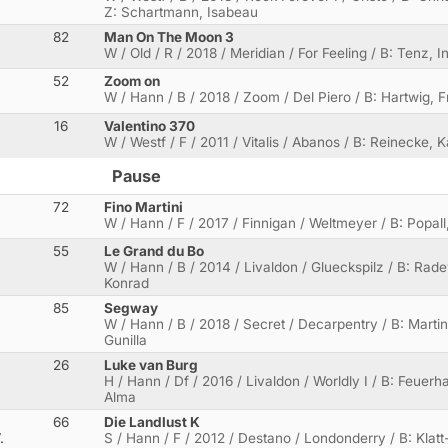
Z: Schartmann, Isabeau
82
Man On The Moon 3
W / Old / R / 2018 / Meridian / For Feeling / B: Tenz, I
52
Zoom on
W / Hann / B / 2018 / Zoom / Del Piero / B: Hartwig, F
16
Valentino 370
W / Westf / F / 2011 / Vitalis / Abanos / B: Reinecke, Ka
Pause
72
Fino Martini
W / Hann / F / 2017 / Finnigan / Weltmeyer / B: Popall
55
Le Grand du Bo
W / Hann / B / 2014 / Livaldon / Glueckspilz / B: Rad
Konrad
85
Segway
W / Hann / B / 2018 / Secret / Decarpentry / B: Martin
Gunilla
26
Luke van Burg
H / Hann / Df / 2016 / Livaldon / Worldly I / B: Feuerh
Alma
66
Die Landlust K
.
S / Hann / F / 2012 / Destano / Londonderry / B: Klatt-