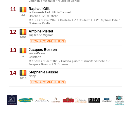
Veronique Whitaker / N: Zebier Benoit
11
Raphael Gille
La Decouverte Asbl - C.E. du Transvaal
33
Ostellina TZ D'Ostiche
M / SBS / Gris / 2020 / Costello T Z / Couterro U / P: Raphael Gille /
N: Aurore Godts
12
Antoine Pierlot
Jupiter de Vignole
1008
HORS COMPÉTITION
13
Jacques Bosson
Ecuries Paradis
1
Calistar z
M / ZANG / Bai / 2020 / Comilfo plus z / Cambito vd helle / P:
Jacques Bosson / N: Bosson
14
Stephanie Falisse
Nonja
1010
HORS COMPÉTITION