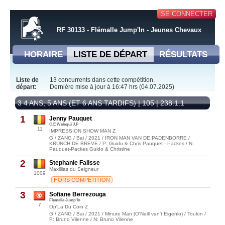
SE CONNECTER
RF 30133 - Flémalle Jump'In - Jeunes Chevaux
HORAIRE
LISTE DE DÉPART
RÉSULTATS
Liste de
13 concurrents dans cette compétition.
départ:
Dernière mise à jour à 16:47 hrs (04.07.2025)
3 4 ANS, 5 ANS (ET 6 ANS TARDIFS) | 105 | 238.1.1
1
Jenny Pauquet
C.E Welequi J.P
11
IMPRESSION SHOW MAN Z
G / ZANG / Bai / 2021 / IRON MAN VAN DE PADENBORRE /
KRUNCH DE BREVE / P: Guido & Chris Pauquet - Packes / N:
Pauquet-Packes Guido & Christine
2
Stephanie Falisse
Maxillias du Seigneur
1009
HORS COMPÉTITION
3
Sofiane Berrezouga
Flemalle Jump'In
7
Op'La Du Coin Z
G / ZANG / Bai / 2021 / Minute Man (O'Neill van't Eigenlo) / Toulon /
P: Bruno Vilenne / N: Bruno Vilenne