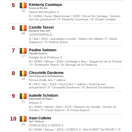
5
Kimberly Counhaye
Ecurie de Stockis
15
Opium des bruyères Z
G / ZANG / Autre, Black brown / 2020 / Oscar the homage / Quarco
van het graethemof / P: Kimberly Counhaye / N: Charle Lemaire
6
Camille Tasset
Equigold Team asbl
36
COPPPERFIELD
G / Bai / 2021 / aranykapu concilio / Dalton des Malais / P: David
Giappone / N: Ambrus Edina
7
Pauline Swinnen
Flemalle Jump'In
17
Armigirl de la Podkova Z
M / ZANG / Alézan / 2020 / Armitage's Boy / Vagabond de la Pomme
/ P: Christophe Pirson / N: Elevage de la Podkova
8
Chrystelle Dardenne
Centre Equestre de Dolembreux
18
Fernan-d-elle des 7 vallons
M / AES / Bai / 2020 / Faut-il des 7 vallons / Kashmir van
schuttershof / P: Chrystelle Dardenne / N: Bernard Dandrifosse
9
Isabelle Scholzen
Reiterverein St Eligius
21
Dolores Z
M / ZANG / Alézan, Dark / 2019 / Diamant de Semilly / Venise de
Cresles / P: Paula Dupont / N: Paula Dupont
10
Alain Collette
Hof 't Elshout
26
CORICA DES 4 VENTS Z
M / ZANG / Alézan / 2020 / CORICO Z / BALOUBET DU ROUET / P: