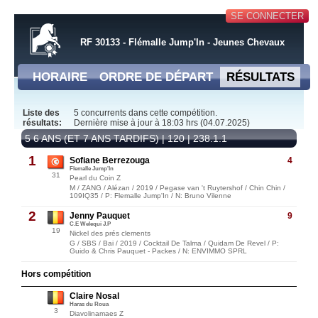
SE CONNECTER
RF 30133 - Flémalle Jump'In - Jeunes Chevaux
HORAIRE
ORDRE DE DÉPART
RÉSULTATS
Liste des
5 concurrents dans cette compétition.
résultats:
Dernière mise à jour à 18:03 hrs (04.07.2025)
5 6 ANS (ET 7 ANS TARDIFS) | 120 | 238.1.1
1
Sofiane Berrezouga
4
Flemalle Jump'In
31
Pearl du Coin Z
M / ZANG / Alézan / 2019 / Pegase van 't Ruytershof / Chin Chin /
109IQ35 / P: Flemalle Jump'In / N: Bruno Vilenne
2
Jenny Pauquet
9
C.E Welequi J.P
19
Nickel des prés clements
G / SBS / Bai / 2019 / Cocktail De Talma / Quidam De Revel / P:
Guido & Chris Pauquet - Packes / N: ENVIMMO SPRL
Hors compétition
Claire Nosal
Haras du Roua
3
Diavolinamaes Z