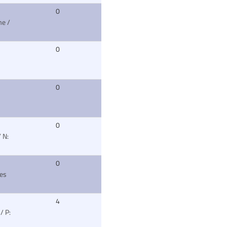
0
mme
/
0
0
0
/ N:
0
ues
4
n
/ P: