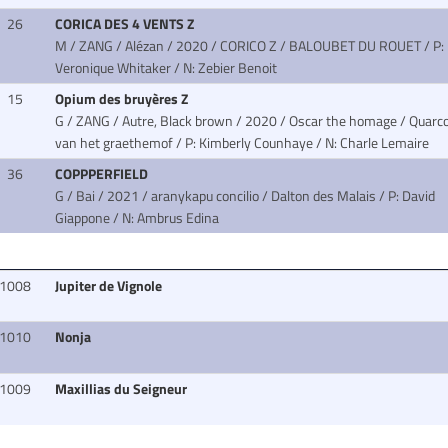
26
CORICA DES 4 VENTS Z
M / ZANG / Alézan / 2020 / CORICO Z / BALOUBET DU ROUET
/ P:
Veronique Whitaker / N: Zebier Benoit
15
Opium des bruyères Z
G / ZANG / Autre, Black brown / 2020 / Oscar the homage / Quarc
van het graethemof
/ P: Kimberly Counhaye / N: Charle Lemaire
36
COPPPERFIELD
G / Bai / 2021 / aranykapu concilio / Dalton des Malais
/ P: David
Giappone / N: Ambrus Edina
1008
Jupiter de Vignole
1010
Nonja
1009
Maxillias du Seigneur