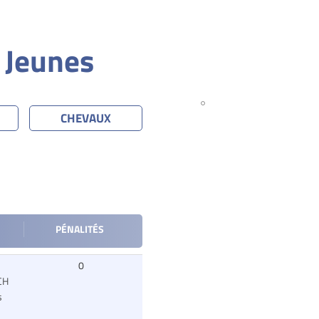
 Jeunes
CHEVAUX
PÉNALITÉS
0
CH
s