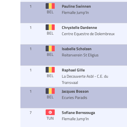
1
Pauline Swinnen
BEL
Flemalle Jump'In
1
Chrystelle Dardenne
BEL
Centre Equestre de Dolembreux
1
Isabelle Scholzen
BEL
Reiterverein St Eligius
1
Raphael Gille
BEL
La Decouverte Asbl - C.E. du
Transvaal
1
Jacques Bosson
BEL
Ecuries Paradis
7
Sofiane Berrezouga
TUN
Flemalle Jump'In