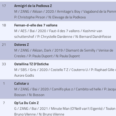
17
Armigirl de la Podkova Z
M / ZANG / Alézan / 2020 / Armitage's Boy / Vagabond de la Po
P: Christophe Pirson / N: Elevage de la Podkova
18
Fernan-d-elle des 7 vallons
M / AES / Bai / 2020 / Faut-il des 7 vallons / Kashmir van
schuttershof
/ P: Chrystelle Dardenne / N: Bernard Dandrifosse
21
Dolores Z
M / ZANG / Alézan, Dark / 2019 / Diamant de Semilly / Venise de
Cresles
/ P: Paula Dupont / N: Paula Dupont
33
Ostellina TZ D'Ostiche
M / SBS / Gris / 2020 / Costello T Z / Couterro U
/ P: Raphael Gille 
Aurore Godts
1
Calistar z
M / ZANG / Bai / 2020 / Comilfo plus z / Cambito vd helle
/ P: Jacq
Bosson / N: Bosson
7
Op'La Du Coin Z
G / ZANG / Bai / 2021 / Minute Man (O'Neill van't Eigenlo) / Toulo
Bruno Vilenne / N: Bruno Vilenne