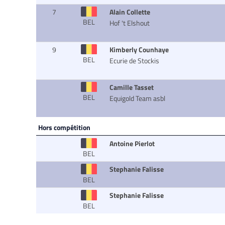
7
Alain Collette
BEL
Hof 't Elshout
9
Kimberly Counhaye
BEL
Ecurie de Stockis
Camille Tasset
BEL
Equigold Team asbl
Hors compétition
Antoine Pierlot
BEL
Stephanie Falisse
BEL
Stephanie Falisse
BEL