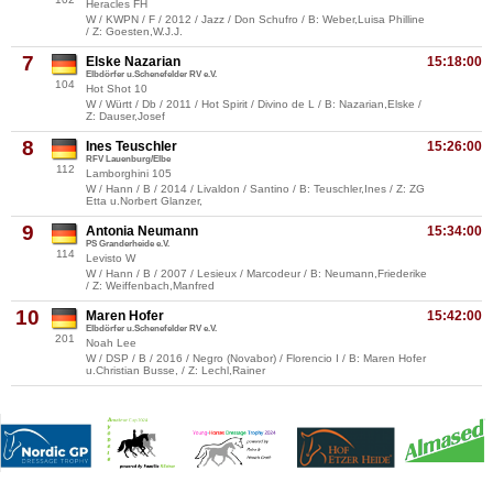
Heracles FH
W / KWPN / F / 2012 / Jazz / Don Schufro / B: Weber,Luisa Philline
/ Z: Goesten,W.J.J.
7
Elske Nazarian
15:18:00
Elbdörfer u.Schenefelder RV e.V.
104
Hot Shot 10
W / Württ / Db / 2011 / Hot Spirit / Divino de L / B: Nazarian,Elske /
Z: Dauser,Josef
8
Ines Teuschler
15:26:00
RFV Lauenburg/Elbe
112
Lamborghini 105
W / Hann / B / 2014 / Livaldon / Santino / B: Teuschler,Ines / Z: ZG
Etta u.Norbert Glanzer,
9
Antonia Neumann
15:34:00
PS Granderheide e.V.
114
Levisto W
W / Hann / B / 2007 / Lesieux / Marcodeur / B: Neumann,Friederike
/ Z: Weiffenbach,Manfred
10
Maren Hofer
15:42:00
Elbdörfer u.Schenefelder RV e.V.
201
Noah Lee
W / DSP / B / 2016 / Negro (Novabor) / Florencio I / B: Maren Hofer
u.Christian Busse, / Z: Lechl,Rainer