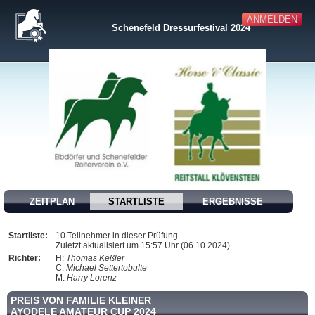
ANMELDEN
Schenefeld Dressurfestival 2024
ZEITPLAN
STARTLISTE
ERGEBNISSE
Startliste:
10 Teilnehmer in dieser Prüfung.
Zuletzt aktualisiert um 15:57 Uhr (06.10.2024)
Richter:
H:
Thomas Keßler
C:
Michael Settertobulte
M:
Harry Lorenz
PREIS VON FAMILIE KLEINER
AYODELE AMATEUR CUP 2024