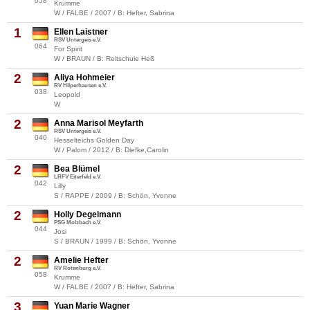
058
Krumme
W / FALBE / 2007 / B: Hefter, Sabrina
1
Ellen Laistner
RSV Untergeis e.V.
064
For Spirit
W / BRAUN / B: Reitschule Heß
2
Aliya Hohmeier
RV Hilperhausen e.V.
038
Leopold
W
2
Anna Marisol Meyfarth
RSV Untergeis e.V.
040
Hesselteichs Golden Day
W / Palom / 2012 / B: Diefke,Carolin
2
Bea Blümel
LRFV Eiterfeld e.V.
042
Lilly
S / RAPPE / 2009 / B: Schön, Yvonne
2
Holly Degelmann
PSG Molzbach e.V.
044
Josi
S / BRAUN / 1999 / B: Schön, Yvonne
2
Amelie Hefter
RV Rotenburg e.V.
058
Krumme
W / FALBE / 2007 / B: Hefter, Sabrina
3
Yuan Marie Wagner