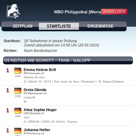
ANMELDEN
WBO Philippsthal (Werra)
ZEITPLAN
STARTLISTE
ERGEBNISSE
Startliste:
28 Teilnehmer in dieser Prüfung.
Zuletzt aktualisiert um 14:58 Uhr (28.09.2024)
Richter:
Karin Bardenbacher
03 REITER-WB SCHRITT - TRAB - GALOPP
1
Emma Helene Brill
RSV Untergeis e.V.
010
Dakota de Hus
S / Westf / B / 2012 / Don Juan de Hus / Florestan I / B: Bayer,Christina
1
Greta Glende
RV Hilperhausen e.V.
038
Leopold
W
1
Alina Sophie Heger
LRFV Eiterfeld e.V.
044
Josi
S / BRAUN / 1999 / B: Schön, Yvonne
1
Johanna Hefter
RV Rotenburg e.V.