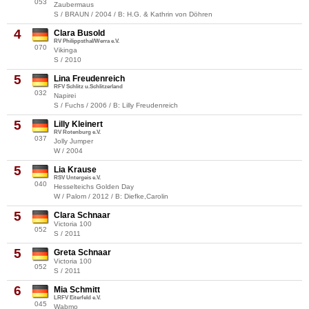
053
Zaubermaus
S / BRAUN / 2004 / B: H.G. & Kathrin von Döhren
4
Clara Busold
RV Philippsthal/Werra e.V.
070
Vikinga
S / 2010
5
Lina Freudenreich
RFV Schlitz u.Schlitzerland
032
Napirei
S / Fuchs / 2006 / B: Lilly Freudenreich
5
Lilly Kleinert
RV Rotenburg e.V.
037
Jolly Jumper
W / 2004
5
Lia Krause
RSV Untergeis e.V.
040
Hesselteichs Golden Day
W / Palom / 2012 / B: Diefke,Carolin
5
Clara Schnaar
Victoria 100
052
S / 2011
5
Greta Schnaar
Victoria 100
052
S / 2011
6
Mia Schmitt
LRFV Eiterfeld e.V.
045
Wabmo