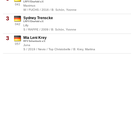
LRFV Eiterfeld e.V.
041
Maximus
W / FUCHS / 2016 / B: Schön, Yvonne
3
Sydney Trenscke
LRFV Eiterfeld e.V.
042
Lilly
S / RAPPE / 2009 / B: Schön, Yvonne
3
Mia Leni Krey
RFV Schenksolz e.V.
057
Juna
S / 2019 / Nevio / Top Christobelle / B: Krey, Martina