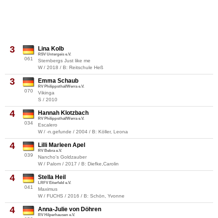
3
Lina Kolb
RSV Untergeis e.V.
061
Sternbergs Just like me
W / 2018 / B: Reitschule Heß
3
Emma Schaub
RV Philippsthal/Werra e.V.
070
Vikinga
S / 2010
4
Hannah Klotzbach
RV Philippsthal/Werra e.V.
034
Escalero
W / -n.gefunde / 2004 / B: Köller, Leona
4
Lilli Marleen Apel
RV Bebra e.V.
039
Nancho's Goldzauber
W / Palom / 2017 / B: Diefke,Carolin
4
Stella Heil
LRFV Eiterfeld e.V.
041
Maximus
W / FUCHS / 2016 / B: Schön, Yvonne
4
Anna-Julie von Döhren
RV Hilperhausen e.V.