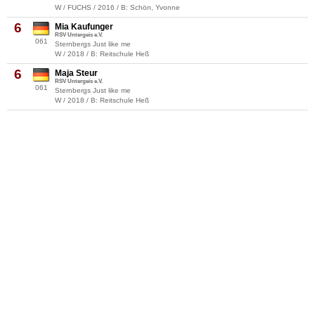
W / FUCHS / 2016 / B: Schön, Yvonne
6
Mia Kaufunger
RSV Untergeis e.V.
061
Sternbergs Just like me
W / 2018 / B: Reitschule Heß
6
Maja Steur
RSV Untergeis e.V.
061
Sternbergs Just like me
W / 2018 / B: Reitschule Heß