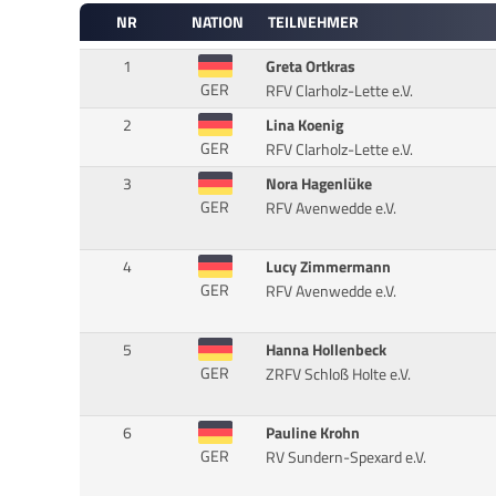
NR
NATION
TEILNEHMER
1
Greta Ortkras
GER
RFV Clarholz-Lette e.V.
2
Lina Koenig
GER
RFV Clarholz-Lette e.V.
3
Nora Hagenlüke
GER
RFV Avenwedde e.V.
4
Lucy Zimmermann
GER
RFV Avenwedde e.V.
5
Hanna Hollenbeck
GER
ZRFV Schloß Holte e.V.
6
Pauline Krohn
GER
RV Sundern-Spexard e.V.