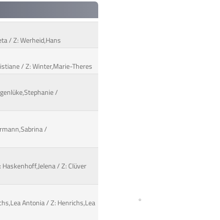
reta / Z: Werheid,Hans
ristiane / Z: Winter,Marie-Theres
agenlüke,Stephanie /
ermann,Sabrina /
 Haskenhoff,Jelena / Z: Clüver
ichs,Lea Antonia / Z: Henrichs,Lea