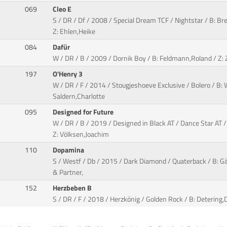
069
Cleo E
S / DR / Df / 2008 / Special Dream TCF / Nightstar / B: B
Z: Ehlen,Heike
084
Dafür
W / DR / B / 2009 / Dornik Boy / B: Feldmann,Roland / Z: 
197
O'Henry 3
W / DR / F / 2014 / Stougjeshoeve Exclusive / Bolero / B: 
Saldern,Charlotte
095
Designed for Future
W / DR / B / 2019 / Designed in Black AT / Dance Star AT 
Z: Völksen,Joachim
110
Dopamina
S / Westf / Db / 2015 / Dark Diamond / Quaterback / B: G
& Partner,
152
Herzbeben B
S / DR / F / 2018 / Herzkönig / Golden Rock / B: Detering,