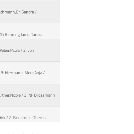
rechmann,Dr. Sandra /
ZG Benning,Jan u. Tareza
Weber,Paula / Z: von
/ B: Niermann-Moor,Anja /
ärtner,Nicole / Z: NF Brossmann
Dirk / Z: Brinkmeier,Theresa