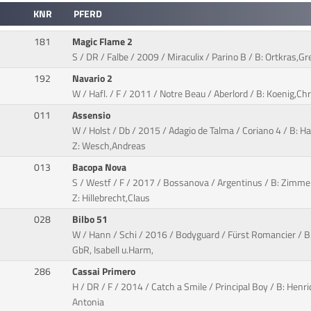
KNR
PFERD
181
Magic Flame 2
S / DR / Falbe / 2009 / Miraculix / Parino B / B: Ortkras,G
192
Navario 2
W / Hafl. / F / 2011 / Notre Beau / Aberlord / B: Koenig,Ch
011
Assensio
W / Holst / Db / 2015 / Adagio de Talma / Coriano 4 / B: H
Z: Wesch,Andreas
013
Bacopa Nova
S / Westf / F / 2017 / Bossanova / Argentinus / B: Zimm
Z: Hillebrecht,Claus
028
Bilbo 51
W / Hann / Schi / 2016 / Bodyguard / Fürst Romancier / B:
GbR, Isabell u.Harm,
286
Cassai Primero
H / DR / F / 2014 / Catch a Smile / Principal Boy / B: Henr
Antonia