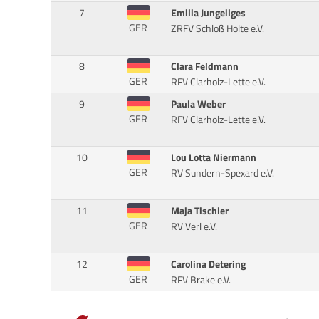
7
Emilia Jungeilges
GER
ZRFV Schloß Holte e.V.
8
Clara Feldmann
GER
RFV Clarholz-Lette e.V.
9
Paula Weber
GER
RFV Clarholz-Lette e.V.
10
Lou Lotta Niermann
GER
RV Sundern-Spexard e.V.
11
Maja Tischler
GER
RV Verl e.V.
12
Carolina Detering
GER
RFV Brake e.V.