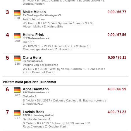
S / Holst / B / 2016 / Calinello / Capitol I / B: Weber,Meike / Z:
Ulonska,Herbert
3
Maike Miesen
0.00 / 66.77
RV Distelberger Hof Winningen e.V.
010
Asti Schätzchen
W / Hann / B / 2015 / Asti Spumante / Landor S / B:
Miesen,Maike / Z: Hahne,Elke
4
Helena Frink
0.00 / 67.56
RFV Niederzeuzheim e.V.
200
Oreo 27
W / KWPN / B / 2019 / Bacardi II VDL / Voltaire / B:
Eisenmenger,Andreas / Z: Hoeve,L.
5
Clara Henz
0.00 / 76.11
RV Kurtscheid e.V.
238
Verdino von der Mittelerde
W / OS / B / 2018 / Verdi (Q-Verdi) / Cardino / B: Henz,Clara /
Z: Gut Birkenhof GmbH,
Weitere nicht platzierte Teilnehmer
6
Anne Badmann
4.00 / 66.59
RFV Niederzeuzheim e.V.
207
Quibella 8
S / Holst / Db / 2017 / Quibery / Cardino / B: Badmann,Anne /
Z: Wieske,Paul
7
Lavinia Beck
4.00 / 71.23
RFV Hof Hirtenberg Weilrod
217
Samba de Janeiro 4
S / Württ / R / 2013 / Schwarzgold / Florestan I / B:
Roos,Clemens / Z: Grabher,Karin