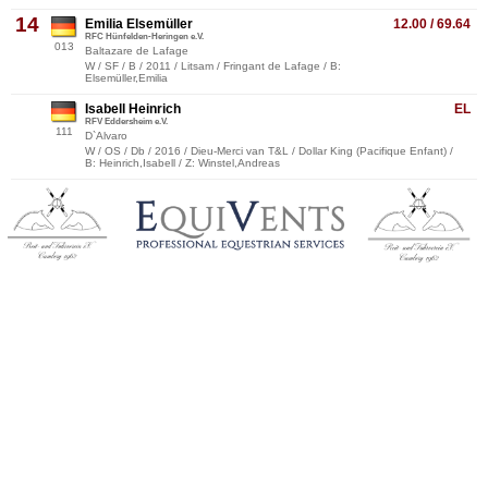
14
Emilia Elsemüller
12.00 / 69.64
RFC Hünfelden-Heringen e.V.
013
Baltazare de Lafage
W / SF / B / 2011 / Litsam / Fringant de Lafage / B:
Elsemüller,Emilia
Isabell Heinrich
EL
RFV Eddersheim e.V.
111
D`Alvaro
W / OS / Db / 2016 / Dieu-Merci van T&L / Dollar King (Pacifique Enfant) /
B: Heinrich,Isabell / Z: Winstel,Andreas