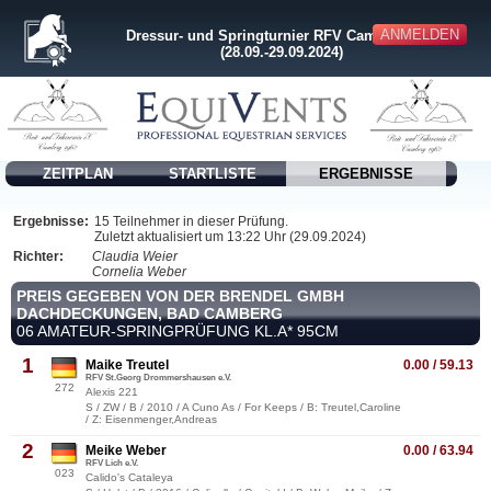
ANMELDEN
Dressur- und Springturnier RFV Camberg e.V.
(28.09.-29.09.2024)
ZEITPLAN
STARTLISTE
ERGEBNISSE
Ergebnisse:
15 Teilnehmer in dieser Prüfung.
Zuletzt aktualisiert um 13:22 Uhr (29.09.2024)
Richter:
Claudia Weier
Cornelia Weber
PREIS GEGEBEN VON DER BRENDEL GMBH
DACHDECKUNGEN, BAD CAMBERG
06 AMATEUR-SPRINGPRÜFUNG KL.A* 95CM
1
Maike Treutel
0.00 / 59.13
RFV St.Georg Drommershausen e.V.
272
Alexis 221
S / ZW / B / 2010 / A Cuno As / For Keeps / B: Treutel,Caroline
/ Z: Eisenmenger,Andreas
2
Meike Weber
0.00 / 63.94
RFV Lich e.V.
023
Calido's Cataleya