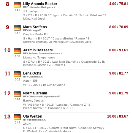
8
Lilly Antonia Becker
4.00 / 75.81
RFC Hünfelden-Heringen e.V.
141
J.J. Jackpot
S / OS / B / 2018 / Chigaru / Con Air / B: Schmid,Edelbert / Z:
Münz,Karl-Josef
9
Mara Steffens
8.00 / 70.09
RFV Kirberg e.V.
047
Caspina Berlin PJ
S / Hann / B / 2017 / Caspar (Berlin) / Ramiro / B:
Steffens,Thomas / Z: Pferdezucht Dr.Jacobs GbR,
10
Jasmin Bessaadi
8.00 / 93.61
RFV St.Georg Drommershausen e.V.
158
Lience vd Tojopehoeve
S / Z.Rpf / B / 2011 / Last Man Standing / Quasimodo Z / B:
Bessaadi,Jasmin / Z: Brabers,F.
11
Lena Ochs
9.00 / 81.77
RFV Camberg e.V.
002
Aaron 358
W / B / 2007 / B: Ochs,Yvonne
12
Norma Brehm
9.00 / 81.79
RFV Offenbach-Rumpenheim e.V.
014
Banksy Xpress
W / AESRpf / B / 2015 / Landino / Caretano Z / B:
Brehm,Norma / Z: Paridaans,A. A. H.
13
Uta Weitzel
10.00 / 83.67
RFV Eddersheim e.V.
244
Zhury
S / OS / F / 2017 / Comme il faut NRW / Galant de Semilly /
B: Weitzel,Uta / Z: Winstel,Andreas