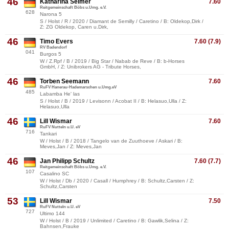
46
Katharina Selmer
7.60
Reitgemeinschaft Böbs u.Umg. e.V.
628
Narona 5
S / Holst / R / 2020 / Diamant de Semilly / Caretino / B: Oldekop,Dirk /
Z: ZG Oldekop, Caren u.Dirk,
46
Timo Evers
7.60 (7.9)
RV Badendorf
041
Burgos 5
W / Z.Rpf / B / 2019 / Big Star / Nabab de Reve / B: b-Horses
GmbH, / Z: Unibrokers AG - Tribute Horses,
46
Torben Seemann
7.60
RuFV Hanerau-Hademarschen u.Umg.eV
485
Labamba He' las
S / Holst / B / 2019 / Levisonn / Acobat II / B: Helasuo,Ulla / Z:
Helasuo,Ulla
46
Lill Wismar
7.60
RuFV Nutteln u.U. eV
716
Tankari
W / Holst / B / 2018 / Tangelo van de Zuuthoeve / Askari / B:
Meves,Jan / Z: Meves,Jan
46
Jan Philipp Schultz
7.60 (7.7)
Reitgemeinschaft Böbs u.Umg. e.V.
107
Casalino SC
W / Holst / Db / 2020 / Casall / Humphrey / B: Schultz,Carsten / Z:
Schultz,Carsten
53
Lill Wismar
7.50
RuFV Nutteln u.U. eV
727
Ultimo 144
W / Holst / B / 2019 / Unlimited / Caretino / B: Gawlik,Selina / Z:
Bahnsen,Frauke