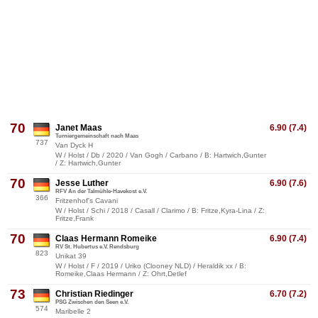
70
Janet Maas
6.90 (7.4)
Turniergemeinschaft nach Maas
737
Van Dyck H
W / Holst / Db / 2020 / Van Gogh / Carbano / B: Hartwich,Gunter
/ Z: Hartwich,Gunter
70
Jesse Luther
6.90 (7.6)
RFV An der Talmühle-Havekost e.V.
366
Fritzenhof's Cavani
W / Holst / Schi / 2018 / Casall / Clarimo / B: Fritze,Kyra-Lina / Z:
Fritze,Frank
70
Claas Hermann Romeike
6.90 (7.4)
RV St. Hubertus e.V. Rendsburg
823
Unikat 39
W / Holst / F / 2019 / Uriko (Clooney NLD) / Heraldik xx / B:
Romeike,Claas Hermann / Z: Ohrt,Detlef
73
Christian Riedinger
6.70 (7.2)
PSG Zwischen den Seen e.V.
574
Maribelle 2