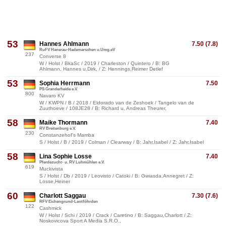
53
Hannes Ahlmann
7.50 (7.8)
RuFV Hanerau-Hademarschen u.Umg.eV
237
Converse 8
W / Holst / BkaSc / 2019 / Charleston / Quintero / B: BG
Ahlmann, Hannes u.Dirk, / Z: Hennings,Reimer Detlef
53
Sophia Herrmann
7.50
PS Granderheide e.V.
800
Navaro KV
W / KWPN / B / 2018 / Eldorado van de Zeshoek / Tangelo van de
Zuuthoeve / 108JE28 / B: Richard u. Andreas Theurer,
58
Maike Thormann
7.40
RV Breitenburg e.V.
230
Constanzehof's Mamba
S / Holst / B / 2019 / Colman / Clearway / B: Jahr,Isabel / Z: Jahr,Isabel
58
Lina Sophie Losse
7.40
Pferdezucht- u. RV Luhmühlen e.V.
619
Muckivista
S / Holst / Db / 2019 / Leovisto / Catoki / B: Gwiasda,Annegret / Z:
Losse,Heiner
60
Charlott Saggau
7.30 (7.6)
RFV Eichengrund-Lentföhrden
122
Cashmick
W / Holst / Schi / 2019 / Crack / Caretino / B: Saggau,Charlott / Z:
Noskovicova Sport A Media S.R.O.,