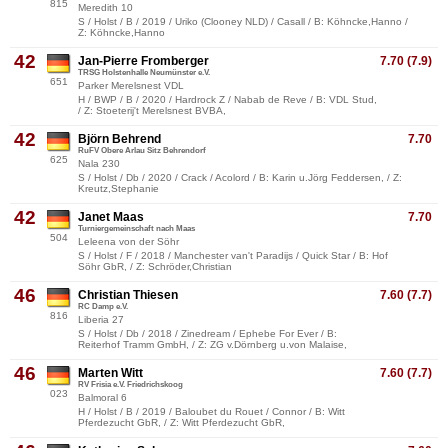
815
Meredith 10
S / Holst / B / 2019 / Uriko (Clooney NLD) / Casall / B: Köhncke,Hanno /
Z: Köhncke,Hanno
42
Jan-Pierre Fromberger
7.70 (7.9)
TRSG Holstenhalle Neumünster e.V.
651
Parker Merelsnest VDL
H / BWP / B / 2020 / Hardrock Z / Nabab de Reve / B: VDL Stud,
/ Z: Stoeterij't Merelsnest BVBA,
42
Björn Behrend
7.70
RuFV Obere Arlau Sitz Behrendorf
625
Nala 230
S / Holst / Db / 2020 / Crack / Acolord / B: Karin u.Jörg Feddersen, / Z:
Kreutz,Stephanie
42
Janet Maas
7.70
Turniergemeinschaft nach Maas
504
Leleena von der Söhr
S / Holst / F / 2018 / Manchester van't Paradijs / Quick Star / B: Hof
Söhr GbR, / Z: Schröder,Christian
46
Christian Thiesen
7.60 (7.7)
RC Damp e.V.
816
Liberia 27
S / Holst / Db / 2018 / Zinedream / Ephebe For Ever / B:
Reiterhof Tramm GmbH, / Z: ZG v.Dörnberg u.von Malaise,
46
Marten Witt
7.60 (7.7)
RV Frisia e.V. Friedrichskoog
023
Balmoral 6
H / Holst / B / 2019 / Baloubet du Rouet / Connor / B: Witt
Pferdezucht GbR, / Z: Witt Pferdezucht GbR,