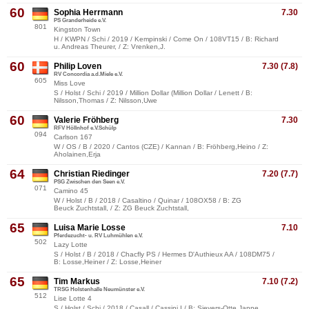
60
Sophia Herrmann
7.30
PS Granderheide e.V.
801
Kingston Town
H / KWPN / Schi / 2019 / Kempinski / Come On / 108VT15 / B: Richard
u. Andreas Theurer, / Z: Vrenken,J.
60
Philip Loven
7.30 (7.8)
RV Concordia a.d.Miele e.V.
605
Miss Love
S / Holst / Schi / 2019 / Million Dollar (Million Dollar / Lenett / B:
Nilsson,Thomas / Z: Nilsson,Uwe
60
Valerie Fröhberg
7.30
RFV Höllnhof e.V.Schülp
094
Carlson 167
W / OS / B / 2020 / Cantos (CZE) / Kannan / B: Fröhberg,Heino / Z:
Aholainen,Erja
64
Christian Riedinger
7.20 (7.7)
PSG Zwischen den Seen e.V.
071
Camino 45
W / Holst / B / 2018 / Casaltino / Quinar / 108OX58 / B: ZG
Beuck Zuchtstall, / Z: ZG Beuck Zuchtstall,
65
Luisa Marie Losse
7.10
Pferdezucht- u. RV Luhmühlen e.V.
502
Lazy Lotte
S / Holst / B / 2018 / Chacfly PS / Hermes D'Authieux AA / 108DM75 /
B: Losse,Heiner / Z: Losse,Heiner
65
Tim Markus
7.10 (7.2)
TRSG Holstenhalle Neumünster e.V.
512
Lise Lotte 4
S / Holst / Schi / 2018 / Casall / Cassini I / B: Sievers-Otte,Janne