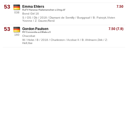
53
Emma Ehlers
7.50
RuFV Hanerau-Hademarschen u.Umg.eV
038
Bond Girl 16
S / OS / Db / 2018 / Diamant de Semilly / Burggraaf / B: Patrzyk,Vivien
Yvonne / Z: Daurer,René
53
Gordon Paulsen
7.50 (7.9)
RV Concordia a.d.Miele e.V.
160
Chacobat
W / Holst / B / 2018 / Charleston / Acobat II / B: Ahlmann,Dirk / Z:
Hell,Ilse