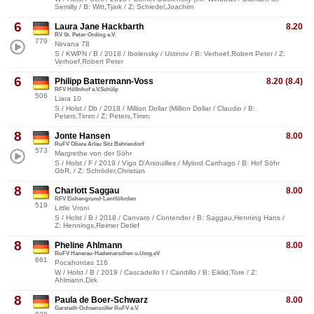
Semilly / B: Witt,Tjark / Z: Schiedel,Joachim
6
Laura Jane Hackbarth
8.20
RV St. Peter-Ording e.V.
779
Nirvana 78
S / KWPN / B / 2018 / Ibolensky / Ustinov / B: Verhoef,Robert Peter / Z:
Verhoef,Robert Peter
6
Philipp Battermann-Voss
8.20 (8.4)
RFV Höllnhof e.V.Schülp
506
Liara 10
S / Holst / Db / 2018 / Million Dollar (Million Dollar / Claudio / B:
Peters,Timm / Z: Peters,Timm
8
Jonte Hansen
8.00
RuFV Obere Arlau Sitz Behrendorf
573
Margrethe von der Söhr
S / Holst / F / 2019 / Vigo D'Arsouilles / Mylord Carthago / B: Hof Söhr
GbR, / Z: Schröder,Christian
8
Charlott Saggau
8.00
RFV Eichengrund-Lentföhrden
519
Little Vroni
S / Holst / B / 2018 / Canvaro / Contender / B: Saggau,Henning Hans /
Z: Hennings,Reimer Detlef
8
Pheline Ahlmann
8.00
RuFV Hanerau-Hademarschen u.Umg.eV
661
Pocahontas 116
W / Holst / B / 2019 / Cascadello I / Candillo / B: Eiklid,Tore / Z:
Ahlmann,Dirk
8
Paula de Boer-Schwarz
8.00
Garstedt-Ochsenzoller RuFV e.V.