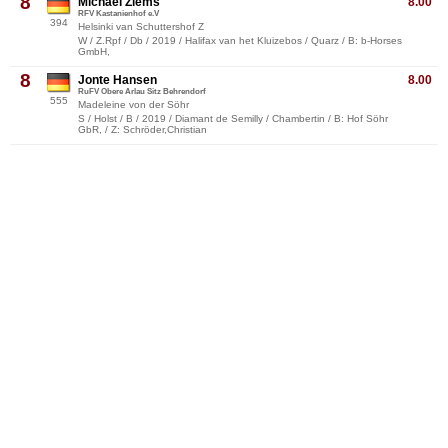
8
Michael Ziems
8.00
RFV Kastanienhof e.V
394
Helsinki van Schuttershof Z
W / Z.Rpf / Db / 2019 / Halifax van het Kluizebos / Quarz / B: b-Horses
GmbH,
8
Jonte Hansen
8.00
RuFV Obere Arlau Sitz Behrendorf
555
Madeleine von der Söhr
S / Holst / B / 2019 / Diamant de Semilly / Chambertin / B: Hof Söhr
GbR, / Z: Schröder,Christian