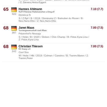
/ Z: Sievers,Heinz-Eggert
65
Hannes Ahlmann
7.10 (7.7)
RuFV Hanerau-Hademarschen u.Umg.eV
322
Dominca N
S / Z.Rpf / B / 2018 / Dominator Z / Baloubet du Rouet / B:
Nos,Hans-Otto / Z: Nos,Hans-Otto
68
Janet Maas
7.00 (7.5)
Turniergemeinschaft nach Maas
367
Fritzenhof's Nessaja
S / Holst / B / 2020 / Dinken / Chin Champ / B: Fritze,Kyra-Lina /
Z: Fritze,Kyra-Lina
68
Christian Thiesen
7.00 (7.5)
RC Damp e.V.
242
Cool Sox
W / Holst / Hlb / 2019 / Colman / Caretino / B: Tramm,Maren / Z:
Tramm,Peter