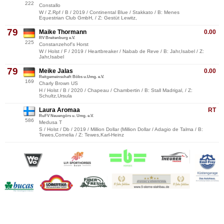
222
Constallo
W / Z.Rpf / B / 2019 / Continental Blue / Stakkato / B: Menes
Equestrian Club GmbH, / Z: Gestüt Lewitz,
79
Maike Thormann
0.00
RV Breitenburg e.V.
225
Constanzehof's Horst
W / Holst / F / 2019 / Heartbreaker / Nabab de Reve / B: Jahr,Isabel / Z:
Jahr,Isabel
79
Meike Jalas
0.00
Reitgemeinschaft Böbs u.Umg. e.V.
169
Charly Brown US
H / Holst / B / 2020 / Chapeau / Chambertin / B: Stall Madrigal, / Z:
Schultz,Ursula
Laura Aromaa
RT
RuFV Neuengörs u. Umg. e.V.
586
Medusa T
S / Holst / Db / 2019 / Million Dollar (Million Dollar / Adagio de Talma / B:
Tewes,Cornelia / Z: Tewes,Karl-Heinz