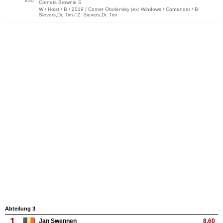
830
Cornets Brownie S
W / Holst / B / 2019 / Cornet Obolensky (ex: Windows / Contender / B:
Sievers,Dr. Tim / Z: Sievers,Dr. Tim
Abteilung 3
1
Jan Swennen
8.60