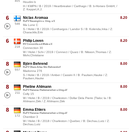
405
Houdini b
H / KWPN / B / 2019 / Heartbreaker / Carthago / B: b-Horses GmbH, /
Z: Keppel,A.J.
6
Niclas Aromaa
8.20
RuFV Neuengörs u. Umg. e.V.
546
Ma Lune C
S / Holst / B / 2019 / Conthargos / Landor S / B: Kolenda,Inka / Z:
Characklis,Erin
6
Philip Loven
8.20
RV Concordia a.d.Miele e.V.
218
Connection 30
W / Holst / Schi / 2019 / Connect / Quarz / B: Nilsson,Thomas / Z:
Mohr,Christiane
8
Björn Behrend
8.00
RuFV Obere Arlau Sitz Behrendorf
557
Madonna 276
S / Holst / B / 2019 / Amber / Cassini II / B: Paulsen,Hauke / Z:
Paulsen,Hauke
8
Pheline Ahlmann
8.00
RuFV Hanerau-Hademarschen u.Umg.eV
211
Colly 15
W / Holst / B / 2019 / Charleston / Dollar Dela Pierre (Tlaloc la / B:
Ahlmann,Dirk / Z: Ahlmann,Dirk
8
Emma Ehlers
8.00
RuFV Hanerau-Hademarschen u.Umg.eV
172
Chember 3
W / Holst / B / 2018 / Charleston / Quebec / B: Dechau,Lutz / Z:
Dechau,Lutz