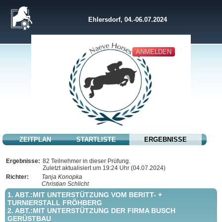
Ehlersdorf, 04.-06.07.2024
ANMELDEN
ZEITPLAN
STARTLISTE
ERGEBNISSE
Ergebnisse:
82 Teilnehmer in dieser Prüfung.
Zuletzt aktualisiert um 19:24 Uhr (04.07.2024)
Richter:
Tanja Konopka
Christian Schlicht
1. ABT.:MIT UNTERSTÜTZUNG VOM BERITT- +
TURNIERSTALL FRÖHBERG
2. ABT.:MIT UNTERSTÜTZUNG DER FIRMA BUSCH
GERÜSTBAU