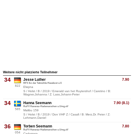
Weitere nicht platzierte Teilnehmer
34
Jesse Luther
7.90
RFV An der Talmühle-Havekost e.V.
822
Elwyna
S / Holst / B / 2019 / Emerald van het Ruytershof / Caretino / B:
Wagner,Johanna / Z: Lass,Johann-Peter
34
Hanna Seemann
7.90 (8.1)
RuFV Hanerau-Hademarschen u.Umg.eV
565
Malibu 159
S / Holst / B / 2019 / Don VHP Z / Casall / B: Merz,Dr. Peter / Z:
Lehmann,Daniel
36
Torben Seemann
7.80
RuFV Hanerau-Hademarschen u.Umg.eV
054
Cadomara