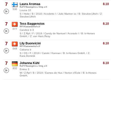
7
Laura Aromaa
8.10
RuFV Neuengörs u. Umg. e.V.
530
Louna 10
S / Holst / B / 2018 / Acodetto I / Julio Mariner xx / B: Steuber,Ulrich / Z:
Steuber,Ulrich
7
Tess Baggenstos
8.10
RFV Kastanienhof e.V
077
Candice b 3
S / Z.Rpf / F / 2019 / Candy de Nantuel / Acorado I / B: b-Horses
GmbH, / Z: van Harn,Resy
7
Lily Buonvicini
8.10
RFV Kastanienhof e.V
048
Cabana b
S / OS / F / 2019 / Catoki / Kannan / B: b-Horses GmbH, / Z:
Kara,Dominik
7
Johanna Kühl
8.10
RuFV Neuengörs u. Umg. e.V.
832
Emino 3
W / Z.Rpf / B / 2019 / Eames de Hus / Norton d'Eole / B: b-Horses
GmbH,