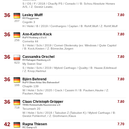
S / OS / F / 2018 / Chacfly PS / Corrado I / B: Schou Absolute Horses
A/S, / Z: Gestüt Lewitz,
36
Lesley Wulff
7.80
RV Floggensee
207
Cogolin 3
H / Holst / B / 2019 / Conthargos / Caplan / B: Rohlf,Wulf / Z: Rohlf,Wulf
36
Ann-Kathrin Kock
7.80
RuFV Husberg u.U.e.V.
256
Cornetta 44
S / Holst / Schi / 2019 / Cornet Obolensky (ex: Windows / Quite Capitol
/ B: Kock,Kirsten / Z: Börnecke,Jürgen
36
Cassandra Orschel
7.80
RV Rehagen-Hamburg e.V.
623
My Sweet Star
S / Holst / Schi / 2019 / Mylord Carthago / Quality / B: Haase,Edeltraud
/ Z: Knop,Hartmut
36
Björn Behrend
7.80
RuFV Obere Arlau Sitz Behrendorf
166
Chaplin 139
W / Holst / Schi / 2020 / Crack / Cassini II / B: Paulsen,Hauke / Z:
Paulsen,Hauke
36
Claas Christoph Gröpper
7.80
TRSG Holstenhalle Neumünster e.V.
718
Tecumseh 20
W / Holst / Schi / 2018 / Taloubet Z (Taloubet K) / Mylord Carthago / B:
Gestüt Fohlenhof, / Z: Grothmann,Klaus
42
Ragna Thiesen
7.70
RC Damp e.V.