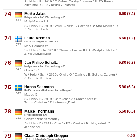
S / Holst / B / 2019 / Q-Oxford Quality / Levisto / B: ZG Beuck
Zuchtstall, / Z: ZG Beuck Zuchtstall,
74
Meike Jalas
6.60 (7.4)
Reitgemeinschaft Böbs u.Umg. e.V.
611
Molly Malone US
S / Holst / B / 2019 / Verdi (Q-Verdi) / Cachas / B: Stall Madrigal, /
Z: Schultz,Ursula
74
Laura Aromaa
6.60 (7.2)
RuFV Neuengörs u. Umg. e.V.
577
Mary Poppins W
S / Holst / Schi / 2019 / Clarimo / Lancer II / B: Westphal,Maike /
Z: Westphal,Maike
76
Jan Philipp Schultz
5.80 (6.8)
Reitgemeinschaft Böbs u.Umg. e.V.
647
Obelix SC
W / Holst / Schi / 2020 / Origi d'O / Clarimo / B: Schultz,Carsten /
Z: Schultz,Carsten
76
Hanna Seemann
5.80 (6.8)
RuFV Hanerau-Hademarschen u.Umg.eV
547
Mabou 5
S / Holst / B / 2019 / Untouchable / Contender / B:
Teepe,Christian / Z: Lehmann,Daniel
78
Maike Thormann
5.60 (6.6)
RV Breitenburg e.V.
232
Constanzehof's Monday
S / Holst / F / 2019 / Chacfly PS / Carrico / B: Jahr,Isabel / Z:
Jahr,Isabel
79
Claas Christoph Gröpper
0.00
TRSG Holstenhalle Neumünster e.V.