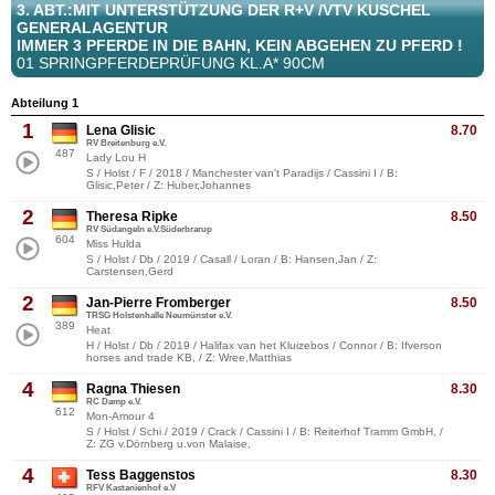
3. ABT.:MIT UNTERSTÜTZUNG DER R+V /VTV KUSCHEL
GENERALAGENTUR
IMMER 3 PFERDE IN DIE BAHN, KEIN ABGEHEN ZU PFERD !
01 SPRINGPFERDEPRÜFUNG KL.A* 90CM
Abteilung 1
1
Lena Glisic
8.70
RV Breitenburg e.V.
487
Lady Lou H
S / Holst / F / 2018 / Manchester van't Paradijs / Cassini I / B:
Glisic,Peter / Z: Huber,Johannes
2
Theresa Ripke
8.50
RV Südangeln e.V.Süderbrarup
604
Miss Hulda
S / Holst / Db / 2019 / Casall / Loran / B: Hansen,Jan / Z:
Carstensen,Gerd
2
Jan-Pierre Fromberger
8.50
TRSG Holstenhalle Neumünster e.V.
389
Heat
H / Holst / Db / 2019 / Halifax van het Kluizebos / Connor / B: Ifverson
horses and trade KB, / Z: Wree,Matthias
4
Ragna Thiesen
8.30
RC Damp e.V.
612
Mon-Amour 4
S / Holst / Schi / 2019 / Crack / Cassini I / B: Reiterhof Tramm GmbH, /
Z: ZG v.Dörnberg u.von Malaise,
4
Tess Baggenstos
8.30
RFV Kastanienhof e.V