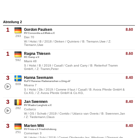
Abteilung 2
1
Gordon Paulsen
8.60
RV Concordia a.d.Miele e.V.
293
Dax 70
W / Holst / B / 2018 / Dinken / Quintero / B: Tiemann,Uwe / Z:
Tiemann,Uwe
1
Ragna Thiesen
8.60
RC Damp e.V.
592
Miami 48
S / Holst / B / 2019 / Casall / Cash and Carry / B: Reiterhof Tramm
GmbH, / Z: Tramm,Peter
3
Hanna Seemann
8.40
RuFV Hanerau-Hademarschen u.Umg.eV
609
Moana 7
S / Holst / Db / 2019 / Comme il faut / Casall / B: Avora Pferde GmbH &
Co.KG, / Z: Avora Pferde GmbH & Co.KG,
3
Jan Swennen
8.40
RV Waabs-Langholz e.V.
282
Cudarco
W / OS / Schwb / 2019 / Corrido / Udarco van Overis / B: Swennen,Jan
/ Z: Tiedemann,Claus
3
Marten Witt
8.40
RV Frisia e.V. Friedrichskoog
251
Corneman 3
W / Holst / Schi / 2018 / Cornet Obolensky (ex: Windows / Diamant de