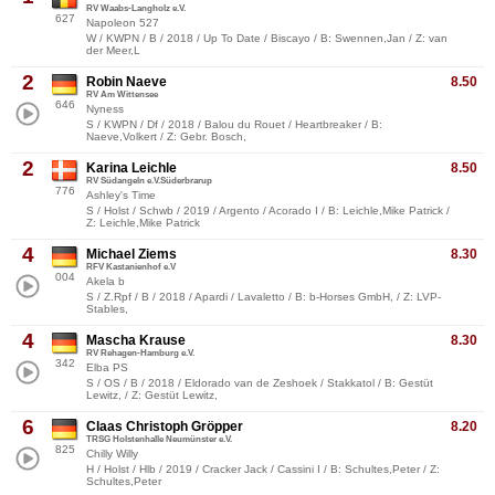
RV Waabs-Langholz e.V.
627
Napoleon 527
W / KWPN / B / 2018 / Up To Date / Biscayo / B: Swennen,Jan / Z: van
der Meer,L
2
Robin Naeve
8.50
RV Am Wittensee
646
Nyness
S / KWPN / Df / 2018 / Balou du Rouet / Heartbreaker / B:
Naeve,Volkert / Z: Gebr. Bosch,
2
Karina Leichle
8.50
RV Südangeln e.V.Süderbrarup
776
Ashley's Time
S / Holst / Schwb / 2019 / Argento / Acorado I / B: Leichle,Mike Patrick /
Z: Leichle,Mike Patrick
4
Michael Ziems
8.30
RFV Kastanienhof e.V
004
Akela b
S / Z.Rpf / B / 2018 / Apardi / Lavaletto / B: b-Horses GmbH, / Z: LVP-
Stables,
4
Mascha Krause
8.30
RV Rehagen-Hamburg e.V.
342
Elba PS
S / OS / B / 2018 / Eldorado van de Zeshoek / Stakkatol / B: Gestüt
Lewitz, / Z: Gestüt Lewitz,
6
Claas Christoph Gröpper
8.20
TRSG Holstenhalle Neumünster e.V.
825
Chilly Willy
H / Holst / Hlb / 2019 / Cracker Jack / Cassini I / B: Schultes,Peter / Z:
Schultes,Peter